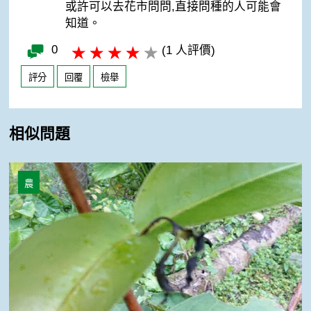
或許可以去花市問問,直接問種的人可能會
知道。
0
(1 人評價)
評分
回覆
檢舉
相似問題
飛彈蓮霧 不知名病害
農