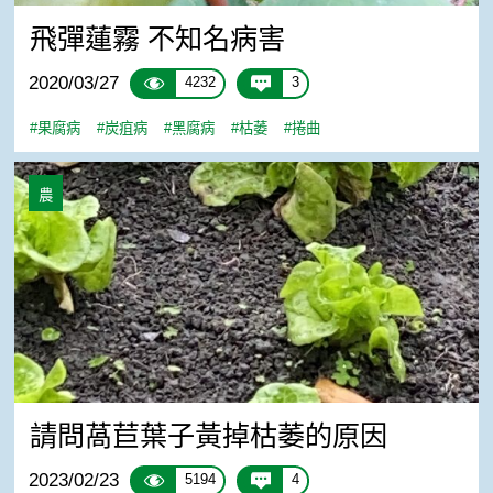
飛彈蓮霧 不知名病害
2020/03/27
4232
3
#果腐病
#炭疽病
#黑腐病
#枯萎
#捲曲
請問萵苣葉子黃掉枯萎的原因
農
請問萵苣葉子黃掉枯萎的原因
2023/02/23
5194
4