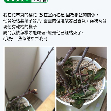
2 人評價
我在花市買的櫻花~放在室內種植 因為移盆的關係，
他開始枯萎葉子發黃~垂垂的但還散發出香氣，剪枝時發
現他有乾枯的樣子
請問我該怎樣才能處理~還是他已經枯死了~
(我好....焦急請幫幫我~)