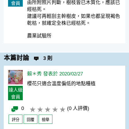
由所附照片判斷，樹枝皆已木質化，應該已
會員
經枯死。
建議可再輕刮主幹樹皮，如果也都呈現褐色
乾枯，就確定全株已經枯死。
農業試驗所
本篇討論
3 則
賴＊秀 發表於 2020/02/27
櫻花只適合溫度偏低的地點種植
達人級
會員
0
(0 人評價)
評分
回覆
檢舉