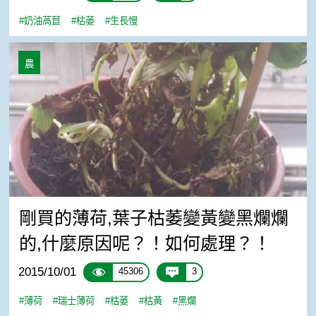
#奶油萵苣
#枯萎
#生長慢
剛買的薄荷,葉子枯萎變黃變黑爛爛的,什麼原因呢？！如
農
剛買的薄荷,葉子枯萎變黃變黑爛爛
的,什麼原因呢？！如何處理？！
2015/10/01
45306
3
#薄荷
#瑞士薄荷
#枯萎
#枯黃
#黑爛