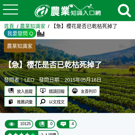
:::
跳到主要內容
【急】櫻花是否已乾枯死掉了 
:::
首頁
農業知識家
【急】櫻花是否已乾枯死掉了
我要發問 Q
農業知識家
【急】櫻花是否已乾枯死掉了
發問者：LEO
發問日期：2015年05月16日
放入追蹤
錯誤回報
友善列印
推薦詞彙
以文找文
10125
0
4