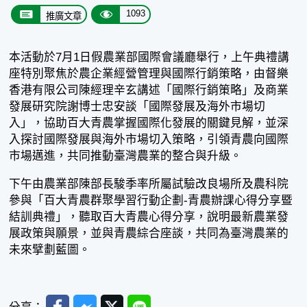
1093
推廣文章
本活動於7月1日假農業部國際會議廳舉行，上午典禮講
座特別聚焦於農企業經營管理與國際行銷策略，由督樂
香港有限公司陳經理辛玄講述「國際行銷策略」及商業
發展研究院謝博士忠安談「國際發展及海外市場切
入」，協助百大青農掌握國際化發展的關鍵見解，並深
入探討國際發展與海外市場切入策略，引領青農向國際
市場邁進，共同推動臺灣農業的整合與升級。
下午由農業部陳部長駿季率所屬試驗改良場所及農科院
參與「百大青農群聚學習行動企劃-青農辦課心得分享暨
結訓典禮」，聽取百大青農心得分享，說明最新農業發
展政策與願景，並與青農綜合座談，共同為臺灣農業的
未來擘劃藍圖。
Facebook
Messenger
Twitter
Line