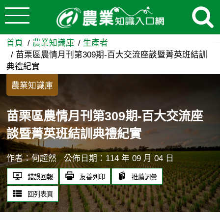
:::
跳到主要內容
苗栗區農情月刊第309期-百
:::
首頁
農業知識庫
生產者
苗栗區農情月刊第309期-百大交流座談暨菁英班結訓
典禮紀實
農業知識庫
苗栗區農情月刊第309期-百大交流座
談暨菁英班結訓典禮紀實
作者：何超然
公佈日期：114 年 09 月 04 日
錯誤回報
友善列印
推薦詞彙
回列表頁