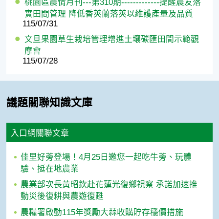
桃園區農情月刊---第310期-------------提醒農友落
實田間管理 降低香莢蘭落莢以維護產量及品質
115/07/31
文旦果園草生栽培管理增進土壤碳匯田間示範觀
摩會
115/07/28
議題關聯知識文庫
入口網關聯文章
佳里好蒡登場！4月25日邀您一起吃牛蒡、玩體
驗、挺在地農業
農業部次長黃昭欽赴花蓮光復鄉視察 承諾加速推
動災後復耕與農遊復甦
農糧署啟動115年獎勵大蒜收購貯存穩價措施