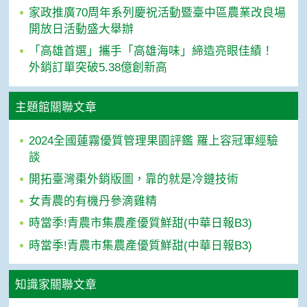
家政推廣70周年系列慶祝活動暨臺中區農業改良場
開放日活動盛大舉辦
「高雄首選」攜手「高雄海味」締造亮眼佳績！
外銷訂單突破5.38億創新高
主題館關聯文章
2024全國蓮霧優質管理果園評鑑 羅上容冠軍經驗
談
開拓臺灣棗外銷版圖，靠的就是冷鏈技術
女青農的有機丹參滴雞精
時當季!青農市集農產優質鮮甜(中華日報B3)
時當季!青農市集農產優質鮮甜(中華日報B3)
知識家關聯文章