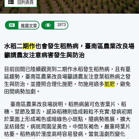
回列表頁
1873
推廣文章
水稻二
期作
也會發生稻熱病，臺南區農業改良場
籲請農友注意病害發生與防治
目前田間已陸續觀測到二期作水稻發生稻熱病，且有蔓
延趨勢，臺南區農業改良場籲請農友注意葉稻熱病之發
生與防治，並遵照合理化施肥，勿施用過多
氮肥
，避免
田間病勢加劇。
臺南區農業改良場說明，稻熱病菌可危害葉片、稻
穗、莖節及葉舌，感染稻穗則造成榖粒不充實;發病初期
於葉面上形成褐色或暗綠色小斑點，隨病勢進展，擴大
呈紡錘型，病斑周圍呈黃色，中間灰褐色，嚴重時葉片
枯萎。稻熱病於溼度高時容易發病，當氣溫劇烈變化