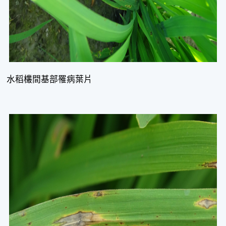
水稻欉間基部罹病葉片