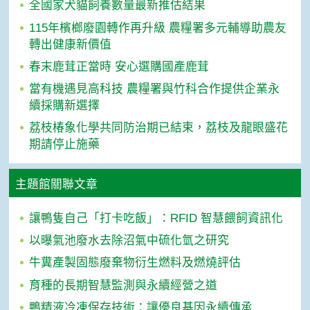
全國家犬貓飼養數量最新推估結果
115年檳榔廢園轉作再升級 農糧署多元輔導助農友
轉出健康新價值
春末鹿茸正當時 安心選購國產鹿茸
當有機遇見高科技 農糧署與竹科合作提供企業永
續採購新選擇
荔枝椿象化學共同防治期已結束，荔枝及龍眼盛花
期請停止施藥
主題館關聯文章
讓鴨隻自己「打卡吃飯」：RFID 智慧餵飼資訊化
以曝氣池廢水去除沼氣中硫化氫之研究
牛糞產製固態廢棄物衍生燃料及燃燒評估
育種的長期智慧監測與永續經營之道
鴨精液冷凍保存技術：讓優良基因永續傳承