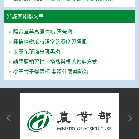
知識家關聯文章
陽台草莓高溫生病 需急救
種植哈密瓜時溫室的濕度與通風
玉蘭花葉面出現黑斑
請問藍柏習性、換盆與根系修剪方式
桃子葉子變這樣 要噴什麼藥防治