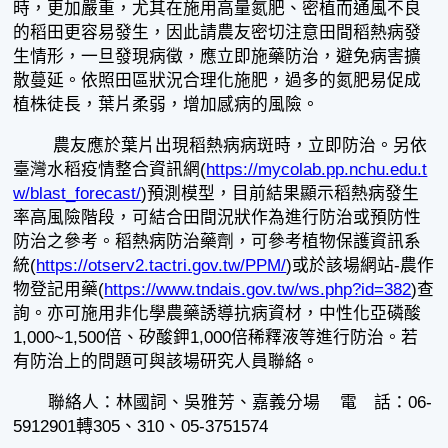
時，更加嚴重，尤其在施用高量氮肥、密植而通風不良
的稻田更容易發生，因此請農友密切注意田間稻熱病發
生情形，一旦發現病徵，應立即施藥防治，避免病害擴
散蔓延。依照田區狀況合理化施肥，過多的氮肥易促成
植株徒長，葉片柔弱，增加感病的風險。
農友應於葉片出現稻熱病病斑時，立即防治。另依
臺灣水稻疫情整合資訊網(
https://mycolab.pp.nchu.edu.t
w/blast_forecast/
)預測模型，目前結果顯示稻熱病發生
率高風險階段，可結合田間況狀作為進行防治或預防性
防治之參考。稻熱病防治藥劑，可參考植物保護資訊系
統(
https://otserv2.tactri.gov.tw/PPM/
)或於該場網站-農作
物登記用藥(
https://www.tndais.gov.tw/ws.php?id=382
)查
詢。亦可施用非化學農藥誘導抗病資材，中性化亞磷酸
1,000~1,500倍、矽酸鉀1,000倍稀釋液等進行防治。若
有防治上的問題可與該場研究人員聯絡。
聯絡人：林國詞、吳雅芳、嘉義分場 電 話：06-
5912901轉305、310、05-3751574