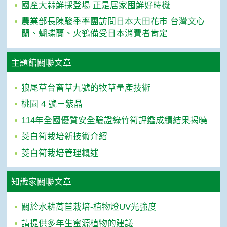
國產大蒜鮮採登場 正是居家囤鮮好時機
農業部長陳駿季率團訪問日本大田花市 台灣文心
蘭、蝴蝶蘭、火鶴備受日本消費者肯定
主題館關聯文章
狼尾草台畜草九號的牧草量產技術
桃園 4 號－紫晶
114年全國優質安全驗證綠竹筍評鑑成績結果揭曉
茭白筍栽培新技術介紹
茭白筍栽培管理概述
知識家關聯文章
關於水耕萵苣栽培-植物燈UV光強度
請提供多年生蜜源植物的建議