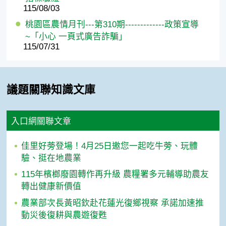
115/08/03
桃園區農情月刊---第310期-------------政策宣導
~「小心 一頁式廣告詐騙」
115/07/31
議題關聯知識文庫
入口網關聯文章
佳里好蒡登場！4月25日邀您一起吃牛蒡、玩體
驗、挺在地農業
115年檳榔廢園轉作再升級 農糧署多元輔導助農友
轉出健康新價值
農業部次長黃昭欽赴花蓮光復鄉視察 承諾加速推
動災後復耕與農遊復甦