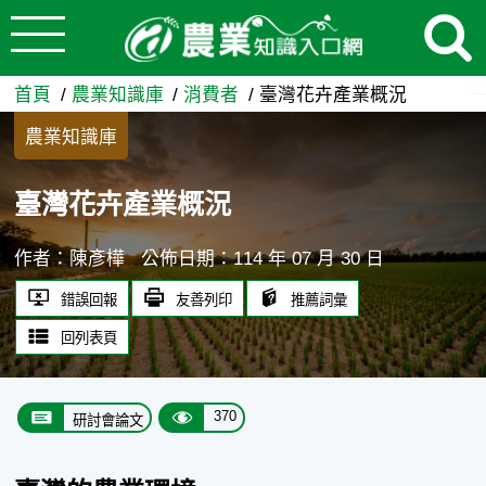
:::
跳到主要內容
臺灣花卉產業概況 - 農業知
:::
首頁
農業知識庫
消費者
臺灣花卉產業概況
農業知識庫
臺灣花卉產業概況
作者：陳彥樺
公佈日期：114 年 07 月 30 日
錯誤回報
友善列印
推薦詞彙
回列表頁
370
研討會論文