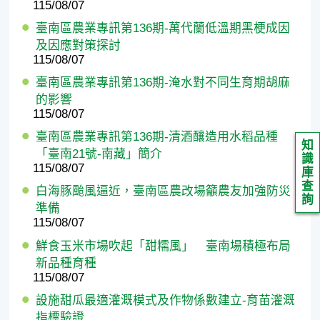
115/08/07
臺南區農業專訊第136期-萬代蘭低溫期黑梗成因
及因應對策探討
115/08/07
臺南區農業專訊第136期-淹水對不同生育期胡麻
的影響
115/08/07
臺南區農業專訊第136期-清酒釀造用水稻品種
知
「臺南21號-南藏」簡介
識
115/08/07
庫
查
白海豚颱風逼近，臺南區農改場籲農友加強防災
詢
準備
115/08/07
鮮食玉米市場吹起「甜糯風」 臺南場積極布局
新品種育種
115/08/07
設施甜瓜最適灌溉模式及作物係數建立-育苗灌溉
指標驗證