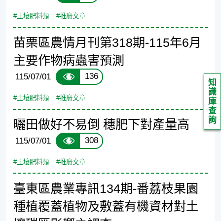
#土壤肥料類
#推廣文章
苗栗區農情月刊第318期-115年6月
主要作物病蟲害預測
136
115/07/01
知
識
#土壤肥料類
#推廣文章
庫
查
詢
曬田做好不易倒 穗肥下對產量高
308
115/07/01
#土壤肥料類
#推廣文章
臺東區農業專訊134期-番荔枝果園
種植覆蓋植物及敷蓋有機資材對土