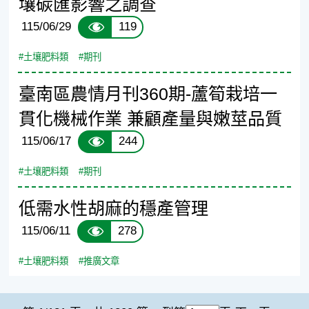
壤碳匯影響之調查
119
115/06/29
#土壤肥料類
#期刊
臺南區農情月刊360期-蘆筍栽培一
貫化機械作業 兼顧產量與嫩莖品質
244
115/06/17
#土壤肥料類
#期刊
低需水性胡麻的穩產管理
278
115/06/11
#土壤肥料類
#推廣文章