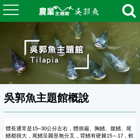
:::
跳到主要內容
農業知識入口網
:::
吳郭魚主題館概說
體長通常是15~30公分左右，體側扁、胸鰭、腹鰭、尾
鰭都很大，尾鰭呈圓形無分叉，背鰭有硬棘15～17，軟