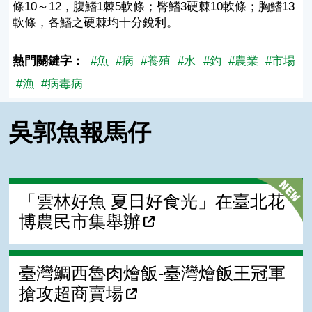
條10～12，腹鰭1棘5軟條；臀鰭3硬棘10軟條；胸鰭13
軟條，各鰭之硬棘均十分銳利。
熱門關鍵字：
#魚
#病
#養殖
#水
#釣
#農業
#市場
#漁
#病毒病
吳郭魚報馬仔
「雲林好魚 夏日好食光」在臺北花
博農民市集舉辦
臺灣鯛西魯肉燴飯-臺灣燴飯王冠軍
搶攻超商賣場