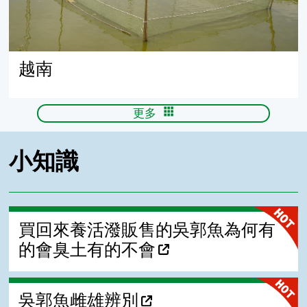
越南
更多
小知識
買回來養活潑販售的吳郭魚為何有
的會臭土有的不會
吳郭魚雌雄辨別