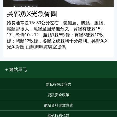
吳郭魚X光魚骨圖
體長通常是15~30公分左右，體側扁、胸鰭、腹鰭、
尾鰭都很大，尾鰭呈圓形無分叉，背鰭有硬棘15～
17，軟條10～12，腹鰭1棘5軟條；臀鰭3硬棘10軟
條；胸鰭13軟條，各鰭之硬棘均十分銳利。吳郭魚X
光魚骨圖 由陳鴻鳴實驗室提供
網站單元
隱私權保護宣告
:::
資訊安全政策
網站資料開放宣告
網站服務信箱