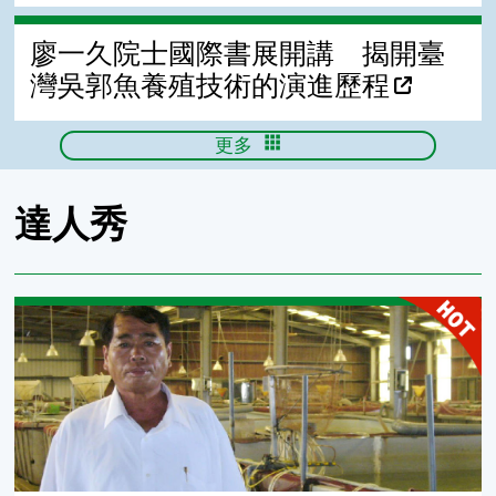
廖一久院士國際書展開講 揭開臺
灣吳郭魚養殖技術的演進歷程
更多
達人秀
邱益華「台灣鯛」養殖技術獨步全球