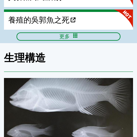
養殖的吳郭魚之死
更多
生理構造
吳郭魚X光魚骨圖