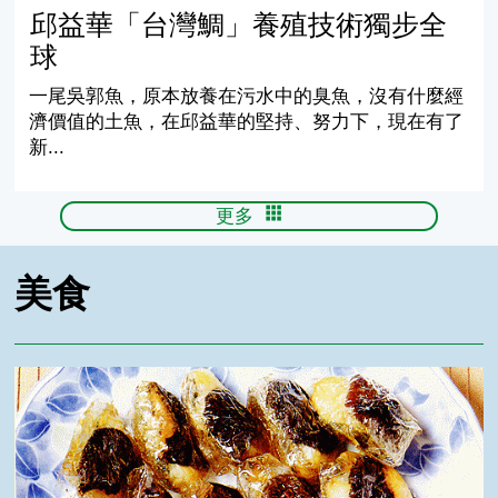
邱益華「台灣鯛」養殖技術獨步全
球
一尾吳郭魚，原本放養在污水中的臭魚，沒有什麼經
濟價值的土魚，在邱益華的堅持、努力下，現在有了
新...
更多
美食
吳郭魚食譜 - 紙包魚片