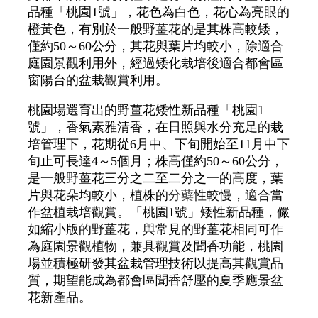
品種「桃園1號」，花色為白色，花心為亮眼的
橙黃色，有別於一般野薑花的是其株高較矮，
僅約50～60公分，其花與葉片均較小，除適合
庭園景觀利用外，經過矮化栽培後適合都會區
窗陽台的盆栽觀賞利用。
桃園場選育出的野薑花矮性新品種「桃園1
號」，香氣素雅清香，在日照與水分充足的栽
培管理下，花期從6月中、下旬開始至11月中下
旬止可長達4～5個月；株高僅約50～60公分，
是一般野薑花三分之二至二分之一的高度，葉
片與花朵均較小，植株的
分蘗
性較慢，適合當
作盆植栽培觀賞。「桃園1號」矮性新品種，儼
如縮小版的野薑花，與常見的野薑花相同可作
為庭園景觀植物，兼具觀賞及聞香功能，桃園
場並積極研發其盆栽管理技術以提高其觀賞品
質，期望能成為都會區聞香舒壓的夏季應景盆
花新產品。