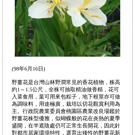
(98年6月16日)
野薑花是台灣山林野澗常見的香花植物，株高
約1～1.5公尺，全株可抽取精油做香精，花可
入菜食用，葉可用來包粽子，地下根莖亦可做
為調味料，用途極廣，栽培以切花觀賞利用為
主。行政院農業委員會桃園區農業改良場鑑於
野薑花株型優雅，似蝴蝶般的花在炎熱的夏季
盛開，在半遮陰處仍可正常生長開花，因此針
對都市居家環境特性，選育出矮性的野薑花新