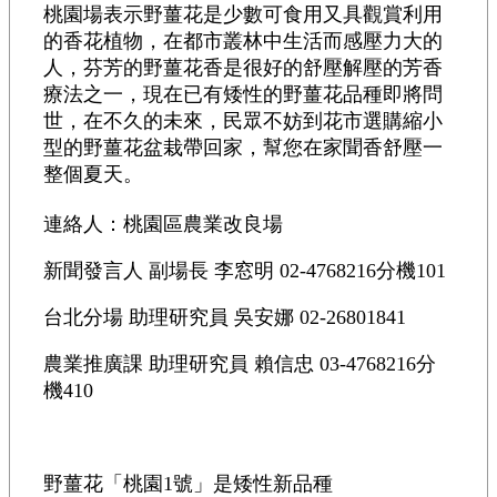
桃園場表示野薑花是少數可食用又具觀賞利用
的香花植物，在都市叢林中生活而感壓力大的
人，芬芳的野薑花香是很好的舒壓解壓的芳香
療法之一，現在已有矮性的野薑花品種即將問
世，在不久的未來，民眾不妨到花市選購縮小
型的野薑花盆栽帶回家，幫您在家聞香舒壓一
整個夏天。
連絡人：桃園區農業改良場
新聞發言人 副場長 李窓明 02-4768216分機101
台北分場 助理研究員 吳安娜 02-26801841
農業推廣課 助理研究員 賴信忠 03-4768216分
機410
野薑花「桃園1號」是矮性新品種