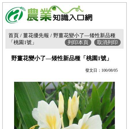
首頁 / 薑花優先報 / 野薑花變小了—矮性新品種
「桃園1號」
列印本頁
取消列印
野薑花變小了—矮性新品種「桃園1號」
發文日：100/08/05