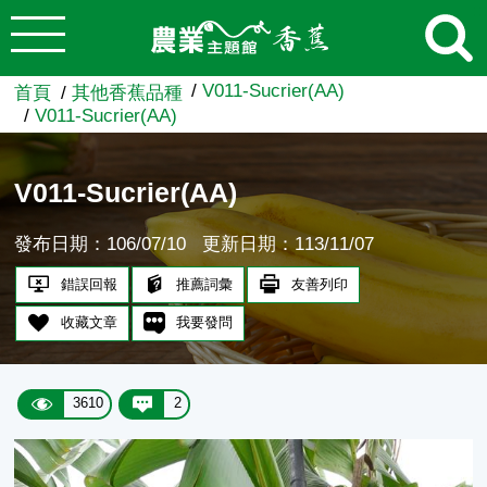
:::
跳到主要內容
農業知識入口網
V011-Sucrier(AA)
首頁
其他香蕉品種
V011-Sucrier(AA)
V011-Sucrier(AA)
發布日期：106/07/10
更新日期：113/11/07
錯誤回報
推薦詞彙
友善列印
收藏文章
我要發問
3610
2