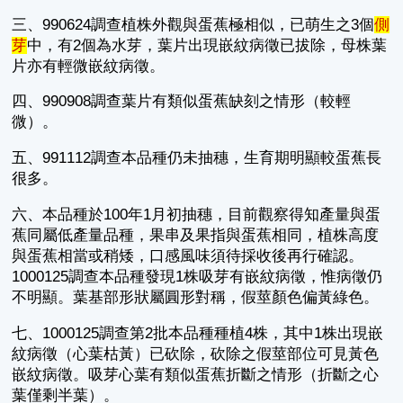
三、990624調查植株外觀與蛋蕉極相似，已萌生之3個
側
芽
中，有2個為水芽，葉片出現嵌紋病徵已拔除，母株葉
片亦有輕微嵌紋病徵。
四、990908調查葉片有類似蛋蕉缺刻之情形（較輕
微）。
五、991112調查本品種仍未抽穗，生育期明顯較蛋蕉長
很多。
六、本品種於100年1月初抽穗，目前觀察得知產量與蛋
蕉同屬低產量品種，果串及果指與蛋蕉相同，植株高度
與蛋蕉相當或稍矮，口感風味須待採收後再行確認。
1000125調查本品種發現1株吸芽有嵌紋病徵，惟病徵仍
不明顯。葉基部形狀屬圓形對稱，假莖顏色偏黃綠色。
七、1000125調查第2批本品種種植4株，其中1株出現嵌
紋病徵（心葉枯黃）已砍除，砍除之假莖部位可見黃色
嵌紋病徵。吸芽心葉有類似蛋蕉折斷之情形（折斷之心
葉僅剩半葉）。