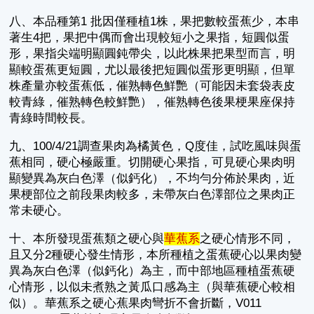
八、本品種第1 批因僅種植1株，果把數較蛋蕉少，本串
著生4把，果把中偶而會出現較短小之果指，短圓似蛋
形，果指尖端明顯圓鈍帶尖，以此株果把果型而言，明
顯較蛋蕉更短圓，尤以最後把短圓似蛋形更明顯，但單
株產量亦較蛋蕉低，催熟轉色鮮艷（可能因未套袋表皮
較青綠，催熟轉色較鮮艷），催熟轉色後果梗果座保持
青綠時間較長。
九、100/4/21調查果肉為橘黃色，Q度佳，試吃風味與蛋
蕉相同，硬心極嚴重。切開硬心果指，可見硬心果肉明
顯變異為灰白色澤（似鈣化），不均勻分佈於果肉，近
果梗部位之前段果肉較多，未帶灰白色澤部位之果肉正
常未硬心。
十、本所發現蛋蕉類之硬心與
華蕉系
之硬心情形不同，
且又分2種硬心發生情形，本所種植之蛋蕉硬心以果肉變
異為灰白色澤（似鈣化）為主，而中部地區種植蛋蕉硬
心情形，以似未煮熟之黃瓜口感為主（與華蕉硬心較相
似）。華蕉系之硬心蕉果肉彎折不會折斷，V011