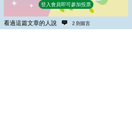
登入會員即可參加投票
看過這篇文章的人說
2 則留言
回覆
登入會員即可參加留言
小豬(達人級會員)發表於 111/07/18
Top
讚啦
ぎんこういん(達人級會員)發表於 110/04/15
好文章
隱私權保護宣告
:::
資訊安全政策
網站資料開放宣告