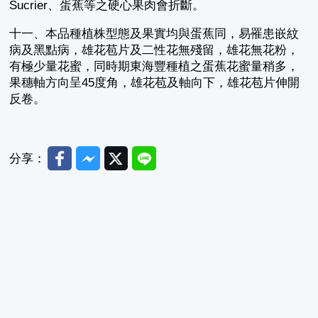
Sucrier、蛋蕉等之硬心果肉會折斷。
十一、本品種植株型態及果實均與蛋蕉同，易罹患嵌紋
病及黑點病，雄花苞片及二性花無殘留，雄花無花粉，
有極少量花蜜，同時期東海豐種植之蛋蕉花蜜量稍多，
果穗軸方向呈45度角，雄花苞及軸向下，雄花苞片伸開
反卷。
Facebook
Messenger
Twitter
Line
分享：