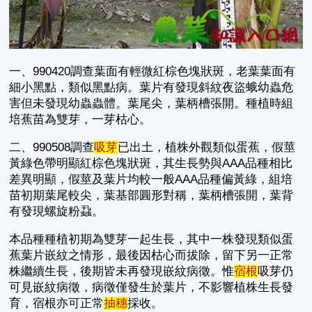
一、990420調查葉面有輕微紅棕色塊狀斑，老葉葉面有
細小黑點，類似黑點病。葉片有發現斜紋夜盜蛾幼蟲危
害但未發現幼蟲蟲體。葉尾尖，葉柄槽張開。種植時組
培蕉苗為雙芽，一芽枯心。
二、990508調查
吸芽
已出土，植株外觀類似蛋蕉，假莖
黃綠色帶明顯紅棕色塊狀斑，其生長勢與AAA品種相比
差異明顯，假莖及葉片均較一般AAA品種偏黃綠，組培
苗初期葉尾較尖，葉基部圓形對稱，葉柄槽張開，葉背
有發現螺旋粉蝨。
本品種種植初期為雙芽一起生長，其中一株發現類似蛋
蕉葉片嵌紋之情形，最後因枯心而拔除，留下另一正常
株繼續生長，後期皆未再發現嵌紋病徵。惟
宿根
吸芽仍
可見嵌紋病徵，病徵僅發生於葉片，不影響植株生長發
育，宿根亦可正常
抽穗
採收。