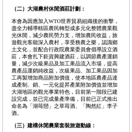
（二）大湖農村休閒酒莊計劃：
本會為因應加入WTO世界貿易組織後的衝擊，
盡全力輔導轄區農民轉型成多元化整體農業觀
光休閒，減少農民勞力支，增加農民收益，旅
遊觀光客能深入農村，享受務農之樂，認識鄉
土文化，並配合行政院農業委員會倡導設立酒
莊，本會扎下鉅資興建酒莊，以調節農產運銷
量，減少次級果品及加工果品流入市場，提高
農產品運銷純收益，次級果品、加工果品因加
工再製增加商品附加價值，使本地區農產品達
成產制、銷、一元化提昇產業附加價值並增加
大湖地區的觀光事業特色，目前第一階段已建
設完成，並已完成量產準備，目前已正式推出
命名為「湖苺戀」之草苺酒、「陶然紅」李子
酒。
（三）建構休閒農業套裝旅遊動線：