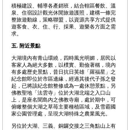
積極建設、輔導各產銷班，結合轄區餐飲、溫
泉、住宿設計觀光休閒旅遊護照，建構一條完
整旅遊動線，策略聯盟，以資源共享方式提供
遊客食、衣、住、行、採果、遊樂各方面之需
求。
五. 附近景點
大湖境內有青山環繞，四時風光明媚，居民以
客家人為絕大多數，以樸實、勤儉著稱，境內
有多處歷史景點，昔日抗日英雄「羅福星」之
紀念館即位於市區邊緣，經過其後代子孫之發
起，已將該紀念館整修成為一處休憩景點，另
佛教聖地「法雲寺」位於大湖北端之入口山
上，是座名聞島內之佛教寺廟，處於期中，可
俯瞰整個大湖之草苺主要種植區域，及雪霸國
家公園管理處，呈現大湖特殊之農業風光。
另位於大湖、三義、銅鑼交接之三角點山上有