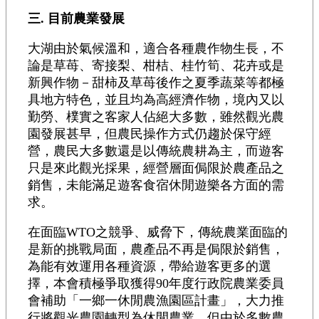
三. 目前農業發展
大湖由於氣候溫和，適合各種農作物生長，不
論是草苺、寄接梨、柑桔、桂竹筍、花卉或是
新興作物－甜柿及草苺後作之夏季蔬菜等都極
具地方特色，並且均為高經濟作物，境內又以
勤勞、樸實之客家人佔絕大多數，雖然觀光農
園發展甚早，但農民操作方式仍趨於保守經
營，農民大多數還是以傳統農耕為主，而遊客
只是來此觀光採果，經營層面侷限於農產品之
銷售，未能滿足遊客食宿休閒遊樂各方面的需
求。
在面臨WTO之競爭、威脅下，傳統農業面臨的
是新的挑戰局面，農產品不再是侷限於銷售，
為能有效運用各種資源，帶給遊客更多的選
擇，本會積極爭取獲得90年度行政院農業委員
會補助「一鄉一休閒農漁園區計畫」，大力推
行將觀光農園轉型為休閒農業，但由於多數農