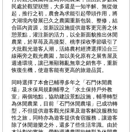
民處於觀望狀態，大多還是一知半解、無從做
起，推行之初，農會為求能引起帶頭作用，將
大湖境內發展已久之農園重新包裝、整修，結
合區內資源，並新設設施提供遊客更完善之休
憩景點，灌注新的活力，以全新面貌推出休閒
農業，於草苺及高接梨、桃李採收季節吸引了
大批觀光遊客人潮，活絡農村經濟選擇沿台三
線兩旁之觀光農園，加以美化原有之展售屋及
週邊環境，讓已漸顯雜亂無章之銷售亭，重新
恢復生機，使遊客能有更高的旅遊品質。
同時選擇了本會已輔導多年之「石門休閒農
場」及水保局規劃輔導之「水土保持戶外教
室」兩個地點，協助建設景點設施，輔導轉型
為休閒農業，目前「石門休閒農場」已成功轉
型，不但提供遊客觀光採果及遊客解說服務知
性之旅，同時亦為遊客提供食宿服務，讓遊客
除了休閒遊樂之外，還多了些生活常識。由於