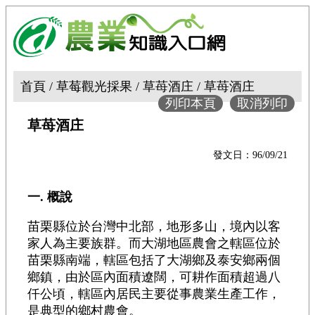
首頁 / 草莓觀光採果 / 草苺酒庄 / 草苺酒庄
列印本頁
取消列印
草苺酒庄
發文日：96/09/21
一. 概說
苗栗縣位於台灣中北部，地形多山，境內以客
家人為主要族群。而大湖地區農會之轄區位於
苗栗縣南端，轄區包括了大湖鄉及泰安鄉兩個
鄉鎮，由於區內面積遼闊，可耕作面積超過八
仟公頃，轄區內居民主要從事農業生產工作，
是典型的鄉村農會。