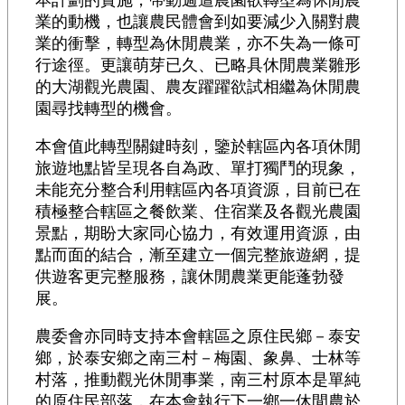
本計劃的實施，帶動週遭農園欲轉型為休閒農
業的動機，也讓農民體會到如要減少入關對農
業的衝擊，轉型為休閒農業，亦不失為一條可
行途徑。更讓萌芽已久、已略具休閒農業雛形
的大湖觀光農園、農友躍躍欲試相繼為休閒農
園尋找轉型的機會。
本會值此轉型關鍵時刻，鑒於轄區內各項休閒
旅遊地點皆呈現各自為政、單打獨鬥的現象，
未能充分整合利用轄區內各項資源，目前已在
積極整合轄區之餐飲業、住宿業及各觀光農園
景點，期盼大家同心協力，有效運用資源，由
點而面的結合，漸至建立一個完整旅遊網，提
供遊客更完整服務，讓休閒農業更能蓬勃發
展。
農委會亦同時支持本會轄區之原住民鄉－泰安
鄉，於泰安鄉之南三村－梅園、象鼻、士林等
村落，推動觀光休閒事業，南三村原本是單純
的原住民部落，在本會執行下一鄉一休閒農於