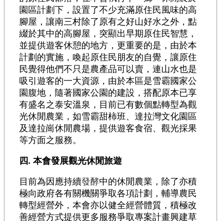
園區計劃下，設置了不少充滿原住民風味的高
腳屋，讓南三村除了原有之好山好水之外，點
綴於其中的高腳屋，突顯出早期原住民智慧，
並提供遊客休憩的地方，更重要的是，由於本
計劃的實施，喚起原住民朋友的自覺，讓原住
民覺得他們不只是農產品可以賣，連山水也是
吸引遊客的一大資源，由於本區是雪霸國家公
園腹地，隨著國家公園的建設，搭配原本已享
有盛名之泰安溫泉，目前已有數個點轉型為觀
光休閒農業，如雪霸甜柿班、達拉灣文化園區
及達拉崗休閒農場，提供遊客食宿、觀光採果
等方面之服務。
四. 本會發展觀光休閒旅遊
目前為因應持續
發酵
中的休閒農業，除了亦積
極向政府各有關機關爭取各項計劃，輔導農民
轉型經營外，本會亦以健全經營體質，積極改
善經營方式提供更多服務爭取專案計畫興建草