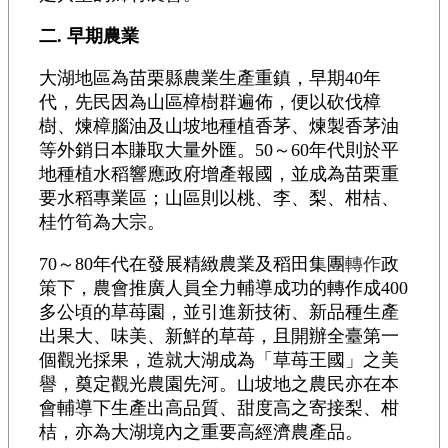
二. 早期農業
大湖地區為苗栗縣農業生產重鎮，早期40年
代，先民因為山區樟樹群遍佈，便以砍伐樟
樹、煉樟腦油及山坡地種植香茅、煉製香茅油
等外銷日本賺取大量外匯。50～60年代則於平
地種植水稻響應政府增產報國，並成為苗栗重
要水稻專業區；山區則以桃、李、梨、柑桔、
桂竹筍為大宗。
70～80年代在發展精緻農業及稻田集團
轉作
政
策下，農會推廣人員全力輔導成功的轉作成400
多公頃的草苺園，並引進新技術、新品種生產
出果大、味美、新鮮的草苺，且開辦全臺第一
個觀光採果，造就大湖成為「草苺王國」之美
譽，奠定觀光農園先河。山坡地之農民亦在本
會輔導下生產出高品質、甜度高之寄接梨、柑
桔，亦為大湖境內之重要高經濟農產品。