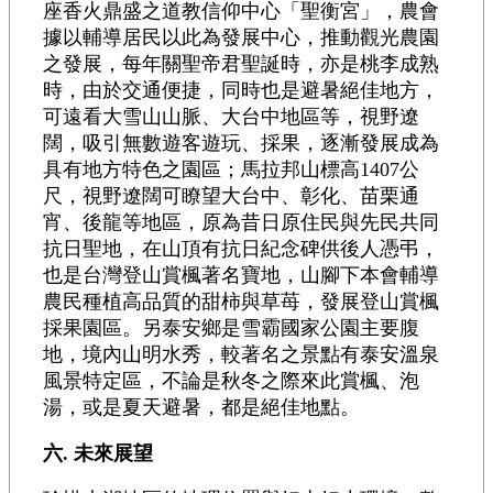
座香火鼎盛之道教信仰中心「聖衡宮」，農會
據以輔導居民以此為發展中心，推動觀光農園
之發展，每年關聖帝君聖誕時，亦是桃李成熟
時，由於交通便捷，同時也是避暑絕佳地方，
可遠看大雪山山脈、大台中地區等，視野遼
闊，吸引無數遊客遊玩、採果，逐漸發展成為
具有地方特色之園區；馬拉邦山標高1407公
尺，視野遼闊可瞭望大台中、彰化、苗栗通
宵、後龍等地區，原為昔日原住民與先民共同
抗日聖地，在山頂有抗日紀念碑供後人憑弔，
也是台灣登山賞楓著名寶地，山腳下本會輔導
農民種植高品質的甜柿與草苺，發展登山賞楓
採果園區。另泰安鄉是雪霸國家公園主要腹
地，境內山明水秀，較著名之景點有泰安溫泉
風景特定區，不論是秋冬之際來此賞楓、泡
湯，或是夏天避暑，都是絕佳地點。
六. 未來展望