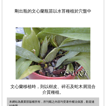
剛出瓶的文心蘭瓶苗以水苔種植於穴盤中
文心蘭移植時，則以樹皮、碎石及蛇木屑混合
介質種植。
本網站為農業部版權所有，所刊載之內容均受著作權法保護，歡迎連
結使用。