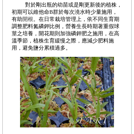
對於剛出瓶的幼苗或是剛更新後的植株，
初期可以維他命B群於每次澆水時少量施用，
有助
開根
。在日常栽培管理上，依不同生育期
調整肥料氮磷鉀比例，營養生長時期著重假球
莖之培養，開花期則加強磷鉀肥之施用，在高
溫季節，植株生育緩慢之際，應減少肥料施
用，避免鹽分累積過多。