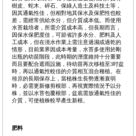
樹皮、蛇木、碎石、保綠人造土及科技土等，
因其通氣性佳，但相對地其保水及保肥性也較
差，需經常供給水分，但介質成本低。而使用
水苔栽培者，所需介質成本高，但長期而言，
因保水保肥度佳，可節省許多水分、肥料及人
工成本，但在澆水作業上需注意過濕或過乾的
情形，目前業界因成本考量，水苔多使用於剛
出瓶的幼苗階段，此時期的溼度維持十分重要
而且要配合遮雨設施，待幼苗再次移植至3吋盆
時，再以通氣性較佳的介質相互混合種植。在
種原
的長期保存上，當植株生長勢逐漸衰弱
時，必需更新修剪根部，再視實際情況予以分
株，並以水苔包覆根部，盆底需放通氣性佳的
介質，可使植株較早產生新根。
肥料