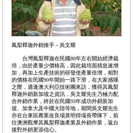
鳳梨釋迦外銷推手－吳文耀
台灣鳳梨釋迦在民國80年左右開始經濟栽
培，由於產量少價格高，因此栽培面積急速增
加，再加上生產技術的研發使產量倍增，相對
的價格在民國90年開始一路下滑，在大家感嘆
之際，適逢澳大利亞技術團來訪，獲得其鳳梨
釋迦外銷新加坡之資訊，吳文耀先生乃極力配
合外銷作業，終於在民國93年成功外銷新加
坡、加拿大及中國大陸等地，期間吳文耀先生
亦在台東區農業改良場黃明得場長帶隊下，前
往澳洲觀摩其鳳梨釋迦產業及外銷作業，返台
後對外銷更添信心。