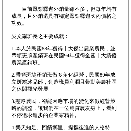
目前鳳梨釋迦外銷量雖不多，但每年均有
成長，且外銷還具有穩定鳳梨釋迦國內價格之
功效。
吳文耀班長之主要成就：
1.本人於民國88年獲得十大傑出農業農民，並
帶領斑鳩產銷班在民國94年獲得全國十大績優
農業產銷班。
2.帶領斑鳩產銷班做多角化經營，民國89年成
立斑鳩冰品部，創造班員利潤且帶動美農社區
之休閒觀光發展。
3.憨厚農民，卻能因應市場的變化來做經營策
略的調整，讓我們在一位篤實農友身上，看到
不停追求進步的企業家精神。
4.樂天知足、回饋鄉里、提攜後進的人格特