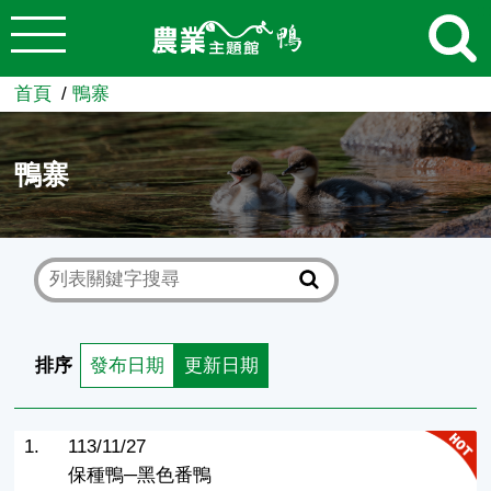
:::
跳到主要內容
農業知識入口網
首頁
鴨寨
鴨寨
排序
發布日期
更新日期
1.
113/11/27
保種鴨─黑色番鴨