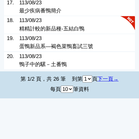
17.
113/08/23
最少疾病番鴨簡介
18.
113/08/23
精精計較的新品種-五結白鴨
19.
113/08/23
蛋鴨新品系—褐色菜鴨畜試三號
20.
113/08/23
鴨子中的騾－土番鴨
第 1/2 頁，共 26 筆
到第
頁
下一頁
每頁
筆資料