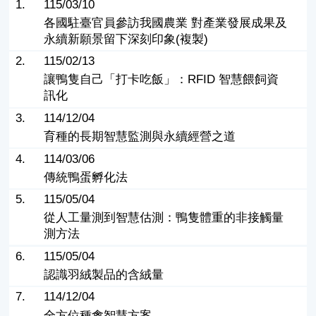
1.
115/03/10
各國駐臺官員參訪我國農業 對產業發展成果及
永續新願景留下深刻印象(複製)
2.
115/02/13
讓鴨隻自己「打卡吃飯」：RFID 智慧餵飼資
訊化
3.
114/12/04
育種的長期智慧監測與永續經營之道
4.
114/03/06
傳統鴨蛋孵化法
5.
115/05/04
從人工量測到智慧估測：鴨隻體重的非接觸量
測方法
6.
115/05/04
認識羽絨製品的含絨量
7.
114/12/04
全方位種禽智慧方案