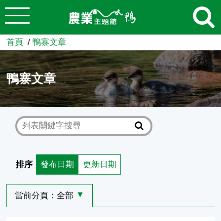
:::
跳到主要內容
農業知識入口網
首頁
鴨寨文章
鴨寨文章
排序
發布日期
更新日期
當前分頁：
全部
選擇其他分頁