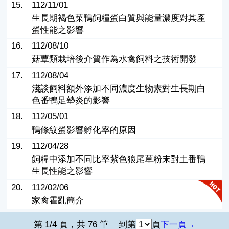
15.
112/11/01
生長期褐色菜鴨飼糧蛋白質與能量濃度對其產
蛋性能之影響
16.
112/08/10
菇蕈類栽培後介質作為水禽飼料之技術開發
17.
112/08/04
淺談飼料額外添加不同濃度生物素對生長期白
色番鴨足墊炎的影響
18.
112/05/01
鴨條紋蛋影響孵化率的原因
19.
112/04/28
飼糧中添加不同比率紫色狼尾草粉末對土番鴨
生長性能之影響
20.
112/02/06
家禽霍亂簡介
第 1/4 頁，共 76 筆
到第
頁
下一頁