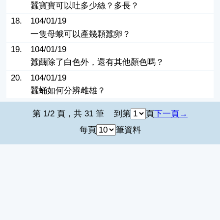
蠶寶寶可以吐多少絲？多長？
18.
104/01/19
一隻母蛾可以產幾顆蠶卵？
19.
104/01/19
蠶繭除了白色外，還有其他顏色嗎？
20.
104/01/19
蠶蛹如何分辨雌雄？
第 1/2 頁，共 31 筆
到第
頁
下一頁
每頁
筆資料