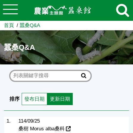
:::
跳到主要內容
農業知識入口網
首頁
蠶桑Q&A
蠶桑Q&A
排序
發布日期
更新日期
1.
114/09/25
桑樹 Morus alba桑科