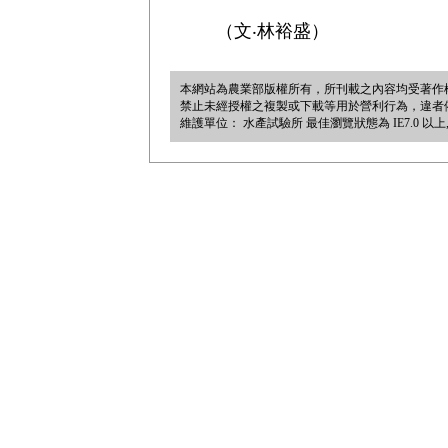
（文‧林裕盛）
本網站為農業部版權所有，所刊載之內容均受著作
禁止未經授權之複製或下載等用於營利行為，違者依法必究。 農業
維護單位： 水產試驗所 最佳瀏覽狀態為 IE7.0 以上, 1