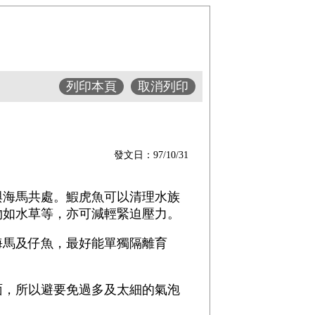
列印本頁
取消列印
發文日：97/10/31
海馬共處。鰕虎魚可以清理水族
物如水草等，亦可減輕緊迫壓力。
海馬及仔魚，最好能單獨隔離育
，所以避要免過多及太細的氣泡