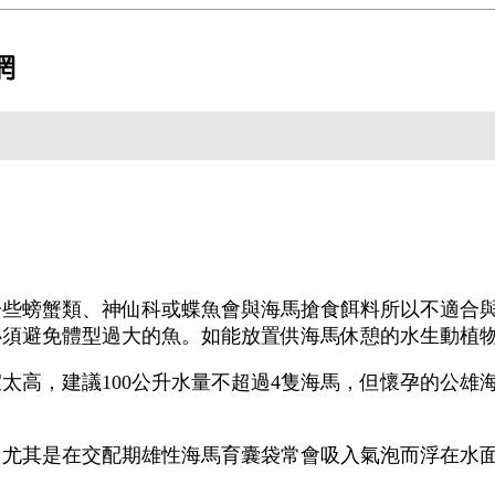
螃蟹類、神仙科或蝶魚會與海馬搶食餌料所以不適合與
必須避免體型過大的魚。如能放置供海馬休憩的水生動植
高，建議100公升水量不超過4隻海馬，但懷孕的公雄
其是在交配期雄性海馬育囊袋常會吸入氣泡而浮在水面