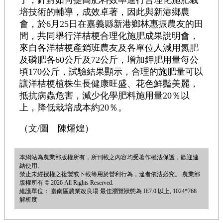
子，針對如何提高肥料效率進行合理化施肥栽
培技術的輔導，成效卓著，因此與新港鄉農
會，於6月25日在嘉義縣新港鄉林惠振農友的田
間，共同舉行洋桔梗合理化施肥成果說明會，
來自各洋桔梗產銷班農友及各單位人減用
氮肥
及磷肥各60公斤及72公斤，增加鉀肥用量每公
頃170公斤，試驗結果顯示，合理的施肥量可以
讓洋桔梗植株生長健康旺盛、花色鮮豔美麗，
抵抗病蟲危害，減少化學肥料施用量20％以
上，降低栽培成本約20％。
（文/圖 陳燿煌）
本網站為農業部版權所有，所刊載之內容均受著作權法保護，歡迎連
結使用。
禁止未經授權之複製或下載等用於營利行為，違者依法必究。 農業部
版權所有 © 2026 All Rights Reserved.
維護單位： 臺南區農業改良場 最佳瀏覽狀態為 IE7.0 以上, 1024*768
解析度