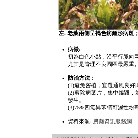
左: 老葉兩側呈褐色鈁鍾形病斑
病徵:
初為白色小點，沿平行脈向
尤其是管理不良園區最嚴重
防治方法：
(1)避免密植，宜選通風良好
(2)剪除病葉片，集中燒毀
發生。
(3)75%四氯異苯睛可濕性
資料來源:
農藥資訊服務網