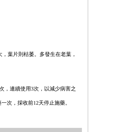
大，葉片則枯萎。多發生在老葉，
一次，連續使用3次，以減少病害之
施藥一次，採收前12天停止施藥。