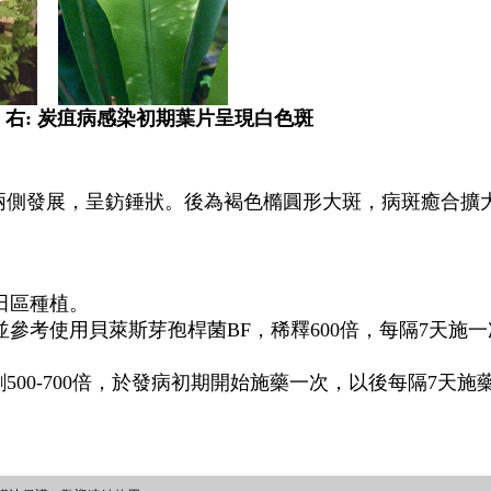
；右: 炭疽病感染初期葉片呈現白色斑
兩側發展，呈鈁錘狀。後為褐色橢圓形大斑，病斑癒合擴
。
田區種植。
，並參考使用貝萊斯芽孢桿菌BF，稀釋600倍，每隔7天施
粉劑500-700倍，於發病初期開始施藥一次，以後每隔7天