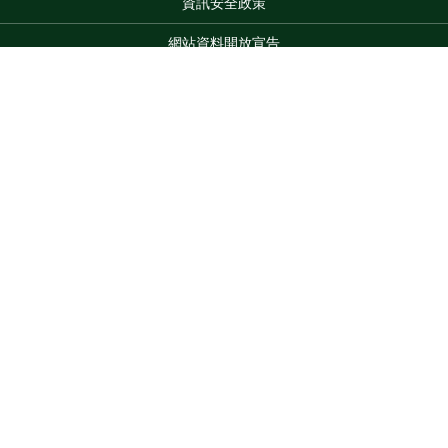
資訊安全政策
網站資料開放宣告
網站服務信箱
地址：100212 臺北市中正區南海路 37 號
Top
電話：(02)2381-2991
服務時間：AM8:30~PM5:30
版權所有 © 2026 MOA All Rights Reserved.
維護單位：農業部
高雄區農業改良場