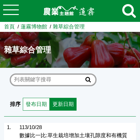
:::
跳到主要內容
農業知識入口網
首頁
蓮霧博物館
雜草綜合管理
雜草綜合管理
排序
發布日期
更新日期
1.
113/10/28
數據比一比:草生栽培增加土壤孔隙度和有機質