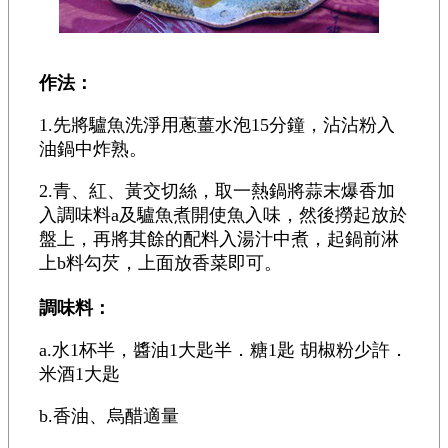
作法：
1.先將驢魚洗淨用蔥薑水泡15分鐘，沾沾粉入
油鍋中炸熟。
2.青、紅、黃交切絲，取一熱鍋將蒜末爆香加
入調味料a及驢魚煮開使魚入味，然後撈起放於
盤上，再將其餘的配料入湯汁中煮，起鍋前淋
上b料勾芡，上面放香菜即可。
調味料：
a.水1杯半，醬油1大匙半．糖1匙 胡椒粉少許．
米酒1大匙
b.香油、烏醋適量