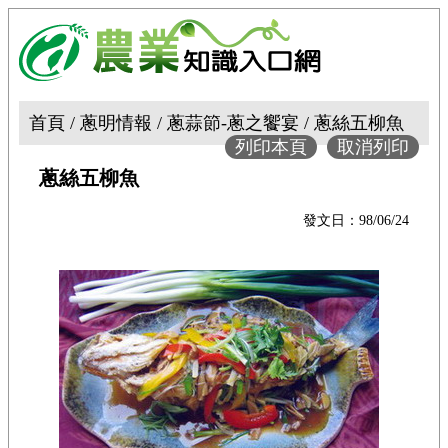
首頁 / 蔥明情報 / 蔥蒜節-蔥之饗宴 / 蔥絲五柳魚
列印本頁
取消列印
蔥絲五柳魚
發文日：98/06/24