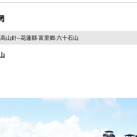
/ 高山針--花蓮縣‧富里鄉‧六十石山
山