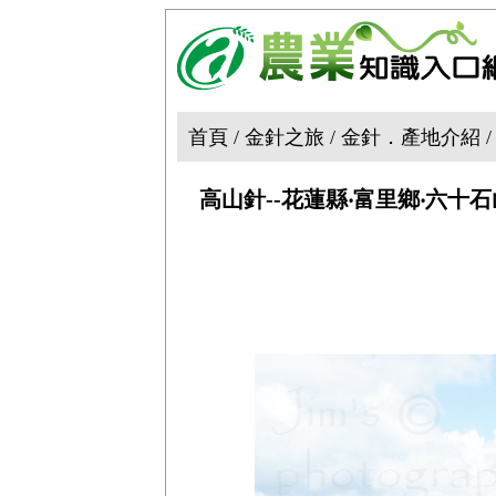
首頁 / 金針之旅 / 金針．產地介紹 
高山針--花蓮縣‧富里鄉‧六十石