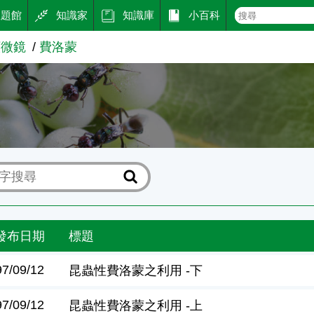
主題館
知識家
知識庫
小百科
顯微鏡
費洛蒙
發布日期
標題
97/09/12
昆蟲性費洛蒙之利用 -下
97/09/12
昆蟲性費洛蒙之利用 -上