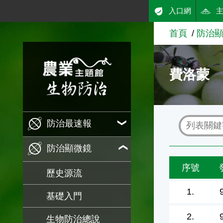
:::
入口網
跳到主要內容
首頁
防治
農業知識入口網
費洛蒙
防治最速報
防治顯微鏡
序號
歷史源流
1.
基礎入門
2.
生物防治總說