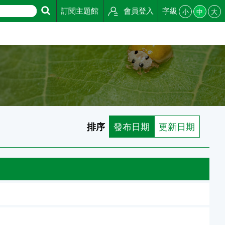
訂閱主題館
會員登入
字級
小
中
大
排序
發布日期
更新日期