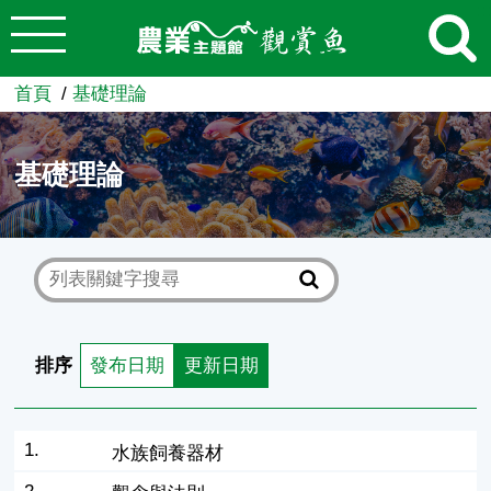
:::
跳到主要內容
農業知識入口網
首頁
基礎理論
基礎理論
排序
發布日期
更新日期
1.
水族飼養器材