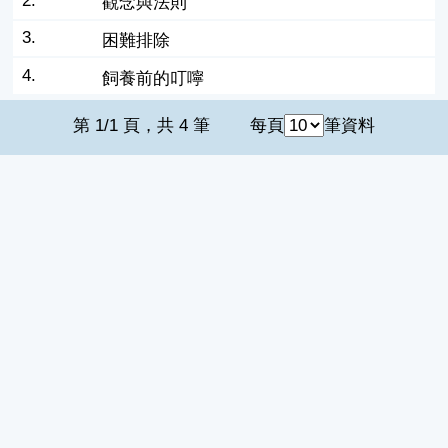
2.
觀念與法則
3.
困難排除
4.
飼養前的叮嚀
第 1/1 頁，共 4 筆
每頁
筆資料