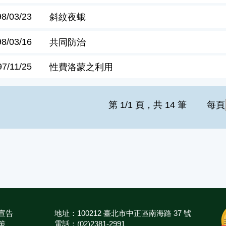
98/03/23
斜紋夜蛾
98/03/16
共同防治
97/11/25
性費洛蒙之利用
第 1/1 頁，共 14 筆
每頁
宣告
地址：100212 臺北市中正區南海路 37 號
策
電話：(02)2381-2991