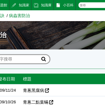
主題館
知識家
知識庫
小百科
秘訣
病蟲害防治
防治
發布日期
標題
09/11/24
青蔥黑腐病
09/10/26
青蔥二點葉蟎