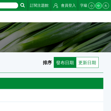
訂閱主題館
會員登入
字級
小
中
大
排序
發布日期
更新日期