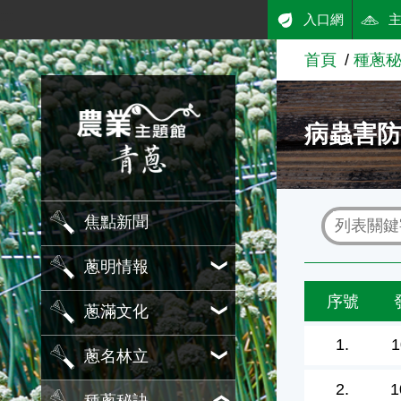
:::
入口網
跳到主要內容
首頁
種蔥
農業知識入口網
病蟲害
焦點新聞
蔥明情報
序號
蔥滿文化
1.
1
蔥名林立
2.
1