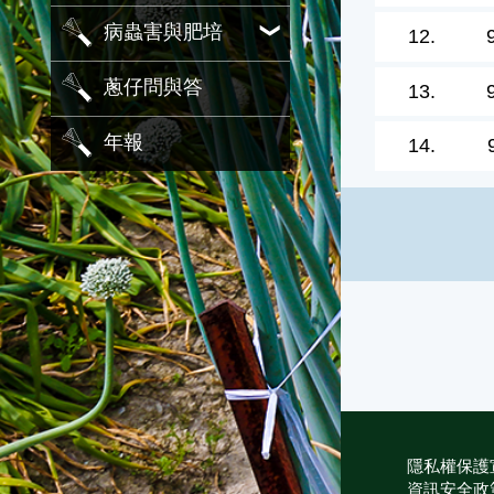
病蟲害與肥培
12.
蔥仔問與答
13.
年報
14.
隱私權保護
資訊安全政