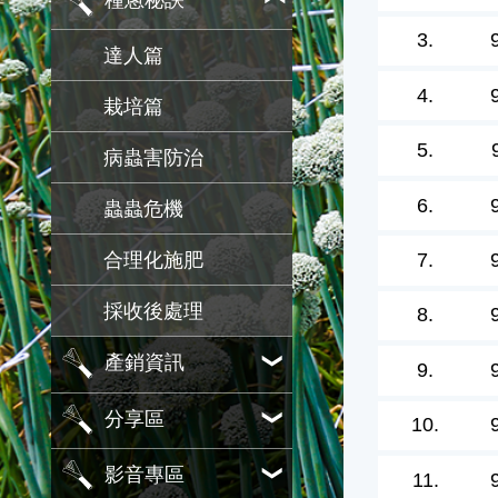
種蔥秘訣
3.
達人篇
4.
栽培篇
5.
病蟲害防治
6.
蟲蟲危機
7.
合理化施肥
採收後處理
8.
產銷資訊
9.
分享區
10.
影音專區
11.