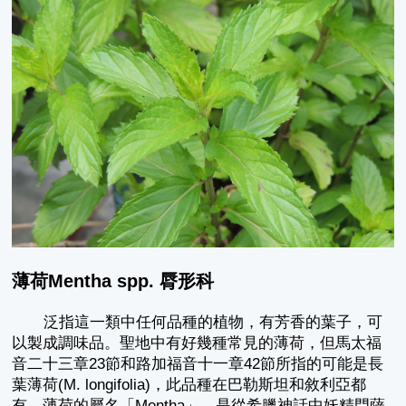
薄荷Mentha spp. 脣形科
泛指這一類中任何品種的植物，有芳香的葉子，可
以製成調味品。聖地中有好幾種常見的薄荷，但馬太福
音二十三章23節和路加福音十一章42節所指的可能是長
葉薄荷(M. longifolia)，此品種在巴勒斯坦和敘利亞都
有。薄荷的屬名「Mentha」，是從希臘神話中妖精門薩