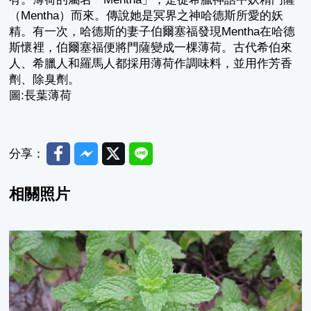
（Mentha）而來。傳說她是冥界之神哈德斯所愛的妖
精。有一次，哈德斯的妻子伯爾塞福發現Mentha在哈德
斯懷裡，伯爾塞福便將門薩變成一棵薄荷。古代希伯來
人、希臘人和羅馬人都採用薄荷作調味料，並用作芳香
劑、除臭劑。
圖:長葉薄荷
Facebook
Messenger
Twitter
Line
分享：
相關照片