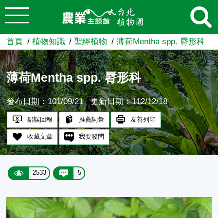
:::
跳到主要內容
農業知識入口網
首頁
植物知識
聖經植物
薄荷Mentha spp. 脣形科
薄荷Mentha spp. 脣形科
發布日期：101/09/21
更新日期：112/12/18
錯誤回報
推薦詞彙
友善列印
收藏文章
我要發問
2533
5