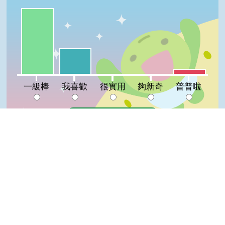
一級棒:68%
我喜歡:26%
普普啦:5%
很實用:0%
夠新奇:0%
一級棒
我喜歡
很實用
夠新奇
普普啦
登入會員即可參加投票
看過這篇文章的人說
5 則留言
Top
回覆
登入會員即可參加留言
鏡瑋(達人級會員)發表於 106/11/18
GOOD