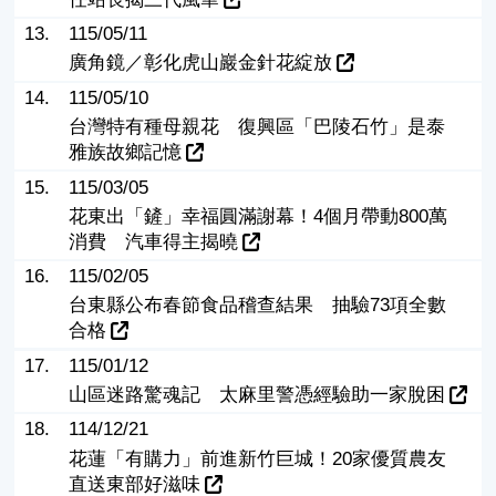
13.
115/05/11
廣角鏡／彰化虎山巖金針花綻放
14.
115/05/10
台灣特有種母親花 復興區「巴陵石竹」是泰
雅族故鄉記憶
15.
115/03/05
花東出「鏟」幸福圓滿謝幕！4個月帶動800萬
消費 汽車得主揭曉
16.
115/02/05
台東縣公布春節食品稽查結果 抽驗73項全數
合格
17.
115/01/12
山區迷路驚魂記 太麻里警憑經驗助一家脫困
18.
114/12/21
花蓮「有購力」前進新竹巨城！20家優質農友
直送東部好滋味