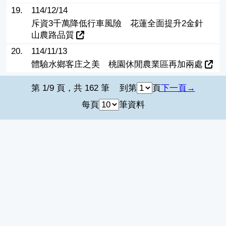
19.
114/12/14
斥資3千萬降低行車風險 花蓮全面提升2金針
山農路品質
20.
114/11/13
體驗水鄉客庄之美 桃園休閒農業區再加兩處
第 1/9 頁，共 162 筆
到第
頁
下一頁
每頁
筆資料