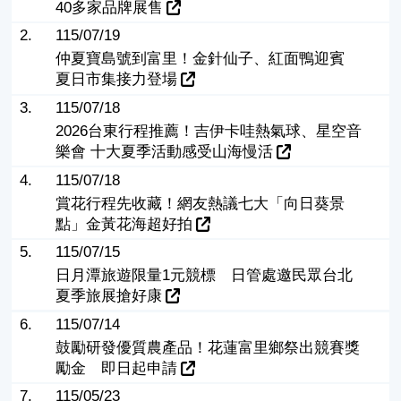
40多家品牌展售
2.
115/07/19
仲夏寶島號到富里！金針仙子、紅面鴨迎賓
夏日市集接力登場
3.
115/07/18
2026台東行程推薦！吉伊卡哇熱氣球、星空音
樂會 十大夏季活動感受山海慢活
4.
115/07/18
賞花行程先收藏！網友熱議七大「向日葵景
點」金黃花海超好拍
5.
115/07/15
日月潭旅遊限量1元競標 日管處邀民眾台北
夏季旅展搶好康
6.
115/07/14
鼓勵研發優質農產品！花蓮富里鄉祭出競賽獎
勵金 即日起申請
7.
115/05/23