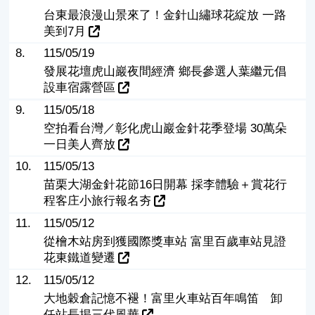
台東最浪漫山景來了！金針山繡球花綻放 一路
美到7月
8.
115/05/19
發展花壇虎山巖夜間經濟 鄉長參選人葉繼元倡
設車宿露營區
9.
115/05/18
空拍看台灣／彰化虎山巖金針花季登場 30萬朵
一日美人齊放
10.
115/05/13
苗栗大湖金針花節16日開幕 採李體驗＋賞花行
程客庄小旅行報名夯
11.
115/05/12
從檜木站房到獲國際獎車站 富里百歲車站見證
花東鐵道變遷
12.
115/05/12
大地穀倉記憶不褪！富里火車站百年鳴笛 卸
任站長揭三代風華