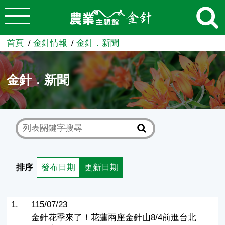
:::
跳到主要內容
農業知識入口網
首頁
金針情報
金針．新聞
金針．新聞
排序
發布日期
更新日期
1.
115/07/23
金針花季來了！花蓮兩座金針山8/4前進台北