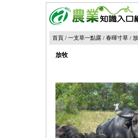
首頁 / 一支草一點露 / 春暉寸草 / 
放牧