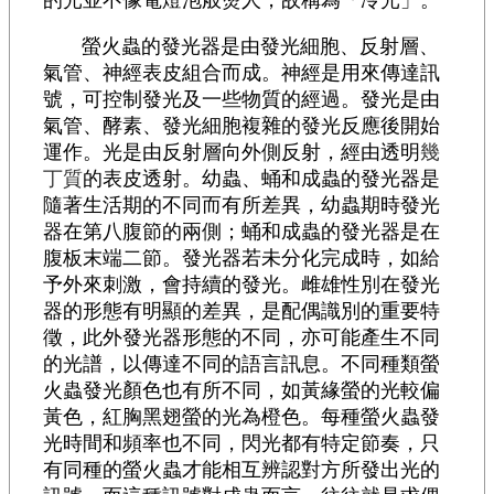
的光並不像電燈泡般燙人，故稱為「冷光」。
螢火蟲的發光器是由發光細胞、反射層、
氣管、神經表皮組合而成。神經是用來傳達訊
號，可控制發光及一些物質的經過。發光是由
氣管、酵素、發光細胞複雜的發光反應後開始
運作。光是由反射層向外側反射，經由透明
幾
丁質
的表皮透射。幼蟲、蛹和成蟲的發光器是
隨著生活期的不同而有所差異，幼蟲期時發光
器在第八腹節的兩側；蛹和成蟲的發光器是在
腹板末端二節。發光器若未分化完成時，如給
予外來刺激，會持續的發光。雌雄性別在發光
器的形態有明顯的差異，是配偶識別的重要特
徵，此外發光器形態的不同，亦可能產生不同
的光譜，以傳達不同的語言訊息。不同種類螢
火蟲發光顏色也有所不同，如黃緣螢的光較偏
黃色，紅胸黑翅螢的光為橙色。每種螢火蟲發
光時間和頻率也不同，閃光都有特定節奏，只
有同種的螢火蟲才能相互辨認對方所發出光的