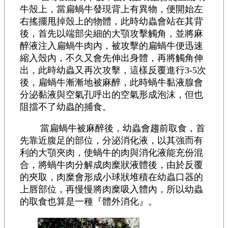
牛殼上，當扁蝸牛發現背上有異物，便開始左
右搖擺甩掉殼上的物體，此時幼蟲會站在其背
後，首先以端部尖細的大顎攻擊觸角，並將麻
醉液注入扁蝸牛肉內，被攻擊的扁蝸牛便迅速
縮入殼內，不久又會先伸出身體，再將觸角伸
出，此時幼蟲又再次攻擊，這樣反覆進行3-5次
後，扁蝸牛漸漸地被麻醉，此時蝸牛黏液腺會
分泌黏液與空氣孔呼出的空氣形成泡沫，但也
阻擋不了幼蟲的捕食。
當扁蝸牛被麻醉後，幼蟲會趨前取食，首
先靠近腹足的部位，分泌消化液，以其強而有
利的大顎夾肉，使蝸牛的肉與消化液能充份混
合，將蝸牛肉分解成肉糜狀液體後，由於反覆
的夾取，肉糜會形成小球狀堆積在幼蟲口器的
上唇部位，再慢慢將肉糜吸入體內，所以幼蟲
的取食也算是一種『體外消化』。