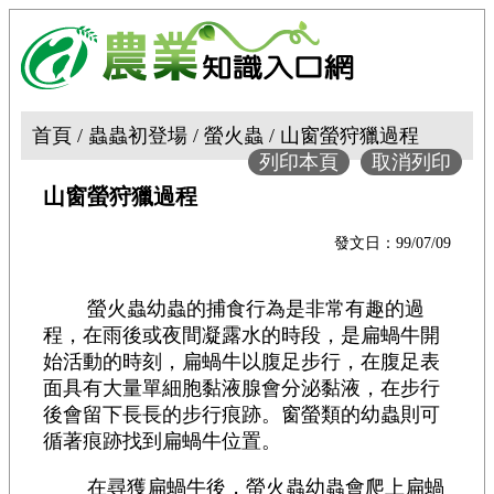
首頁 / 蟲蟲初登場 / 螢火蟲 / 山窗螢狩獵過程
列印本頁
取消列印
山窗螢狩獵過程
發文日：99/07/09
螢火蟲幼蟲的捕食行為是非常有趣的過
程，在雨後或夜間凝露水的時段，是扁蝸牛開
始活動的時刻，扁蝸牛以腹足步行，在腹足表
面具有大量單細胞黏液腺會分泌黏液，在步行
後會留下長長的步行痕跡。窗螢類的幼蟲則可
循著痕跡找到扁蝸牛位置。
在尋獲扁蝸牛後，螢火蟲幼蟲會爬上扁蝸