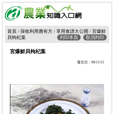
首頁 / 採收利用應有方 / 享用食譜大公開 / 宮爆鮮
貝枸杞葉
列印本頁
取消列印
宮爆鮮貝枸杞葉
發文日：99/11/15