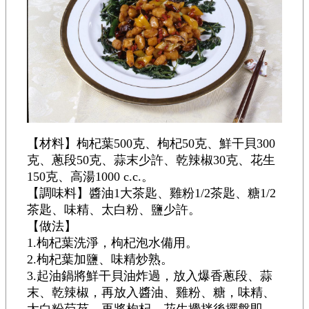
【材料】枸杞葉500克、枸杞50克、鮮干貝300
克、蔥段50克、蒜末少許、乾辣椒30克、花生
150克、高湯1000 c.c.。
【調味料】醬油1大茶匙、雞粉1/2茶匙、糖1/2
茶匙、味精、太白粉、鹽少許。
【做法】
1.枸杞葉洗淨，枸杞泡水備用。
2.枸杞葉加鹽、味精炒熟。
3.起油鍋將鮮干貝油炸過，放入爆香蔥段、蒜
末、乾辣椒，再放入醬油、雞粉、糖，味精、
太白粉芶芡，再將枸杞、花生攪拌後擺盤即