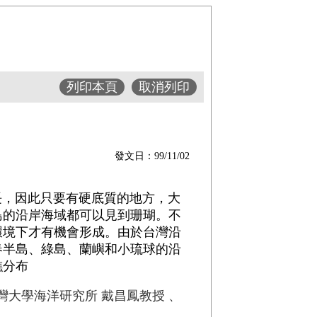
列印本頁
取消列印
發文日：99/11/02
，因此只要有硬底質的地方，大
島的沿岸海域都可以見到珊瑚。不
環境下才有機會形成。由於台灣沿
春半島、綠島、蘭嶼和小琉球的沿
礁分布
灣大學海洋研究所 戴昌鳳教授 、