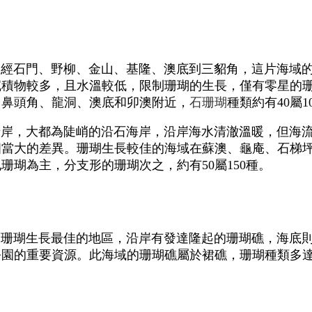
，經石門、野柳、金山、基隆、澳底到三貂角，這片海域
沉積物較多，且水溫較低，限制珊瑚的生長，僅有零星的
、鼻頭角、龍洞、澳底和卯澳附近，
石珊瑚
種類約有40屬1
沿岸，大都為陡峭的沿石海岸，沿岸海水清澈溫暖，但海
相當大的差異。珊瑚生長較佳的海域在蘇澳、龜庵、石梯
珊瑚為主，分支形的珊瑚次之，約有50屬150種。
島珊瑚生長最佳的地區，沿岸有發達隆起的珊瑚礁，海底
園的重要資源。此海域的珊瑚礁屬於裙礁，珊瑚種類多達6