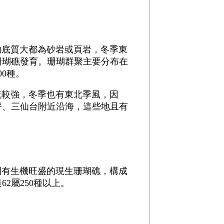
的底質大都為砂岩或頁岩，冬季東
珊瑚礁發育。珊瑚群聚主要分布在
00種。
流較強，冬季也有東北季風，因
坪、三仙台附近沿海，這些地且有
則有生機旺盛的現生珊瑚礁，構成
2屬250種以上。