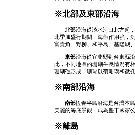
※北部及東部沿海
北部
沿海從淡水河口北方起
北季風盛行期間，海蝕作用強，
富貴角、野柳、和平島、基隆嶼
東部
沿海從宜蘭縣到台東縣
此，不同地區的珊瑚生長情況有
珊瑚礁形成，珊瑚以菊珊瑚和微孔
※南部沿海
南部
恆春半島沿海是台灣本
美麗的海底景觀，成為墾丁國家公
※離島