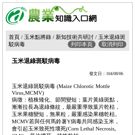
首頁 / 玉米點將錄 / 新知技術共研討 / 玉米退綠斑
駁病毒
列印本頁
取消列印
玉米退綠斑駁病毒
發文日：104/08/06
玉米退綠斑駁病毒 (Maize Chlorotic Mottle
Virus,MCMV)
病徵：植株矮化、節間變短；葉片黃綠斑點，
漸漸拉長為退綠條紋，最嚴重導致葉片乾枯，
玉米果穗變短，無果粒，嚴重感染果穗乾枯。
MCMV若與任何馬鈴薯Y病毒共同感染玉米，
會引起玉米致死性壞死(Corn Lethal Necrosis,