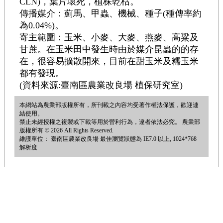
CLN)，葉片壞死，植株乾枯。
傳播媒介：薊馬、甲蟲、機械、種子(種傳率約
為0.04%)。
寄主範圍：玉米、小麥、大麥、燕麥、高粱及
甘蔗。在玉米田中發生時由於媒介昆蟲的的存
在，很容易擴散開來，目前在甜玉米及糯玉米
都有發現。
(資料來源:臺南區農業改良場 植保研究室)
本網站為農業部版權所有，所刊載之內容均受著作權法保護，歡迎連
結使用。
禁止未經授權之複製或下載等用於營利行為，違者依法必究。 農業部
版權所有 © 2026 All Rights Reserved.
維護單位： 臺南區農業改良場 最佳瀏覽狀態為 IE7.0 以上, 1024*768
解析度