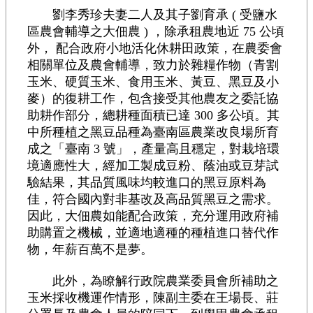
劉李秀珍夫妻二人及其子劉育承 ( 受鹽水
區農會輔導之大佃農 ) ，除承租農地近 75 公頃
外， 配合政府小地活化休耕田政策，在農委會
相關單位及農會輔導，致力於雜糧作物（青割
玉米、硬質玉米、食用玉米、黃豆、黑豆及小
麥）的復耕工作，包含接受其他農友之委託協
助耕作部分，總耕種面積已達 300 多公頃。其
中所種植之黑豆品種為臺南區農業改良場所育
成之「臺南 3 號」，產量高且穩定，對栽培環
境適應性大，經加工製成豆粉、蔭油或豆芽試
驗結果，其品質風味均較進口的黑豆原料為
佳，符合國內對非基改及高品質黑豆之需求。
因此，大佃農如能配合政策，充分運用政府補
助購置之機械，並適地適種的種植進口替代作
物，年薪百萬不是夢。
此外，為瞭解行政院農業委員會所補助之
玉米採收機運作情形，陳副主委在王場長、莊