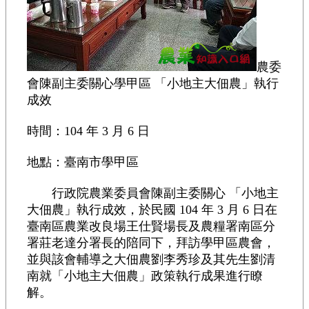
農委
會陳副主委關心學甲區 「小地主大佃農」執行
成效
時間：104 年 3 月 6 日
地點：臺南市學甲區
行政院農業委員會陳副主委關心 「小地主
大佃農」執行成效，於民國 104 年 3 月 6 日在
臺南區農業改良場王仕賢場長及農糧署南區分
署莊老達分署長的陪同下，拜訪學甲區農會，
並與該會輔導之大佃農劉李秀珍及其先生劉清
南就「小地主大佃農」政策執行成果進行瞭
解。