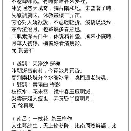
不惹蜂蝶戲。有時節暗香來夢裡。
冰姿迥然天賦奇，獨占陽和地。未曾著子時，
先釀調羹味。休教畫樓三弄笛。
芳心對人嬌欲說，不忍輕輕折。溪橋淡淡煙，
茅舍澄澄月。包藏幾多春意也。
玉肌素潔香自生，休說精神瑩。風來小院時，
月華人初靜。橫窗好看清瘦影。
元 貫雲石
﹝越調﹞天淨沙.探梅
昨朝深雪前村，今宵淡月黃昏。
春到南枝幾分？水香冰暈，喚回逋老詩魂。
﹝雙調﹞壽陽曲.梅影
枝橫水，花未雪，鏡中春玉痕明滅。
梨雲夢殘人瘦也，弄黃昏半窗明月。
元 徐再思
﹝南呂﹞一枝花. 為玉梅作
人生萼綠生，天上輪茭降。比南周瓊解語，比