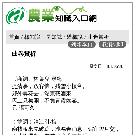
首頁 / 梅知識、長知識 / 愛梅說 / 曲卷賞析
列印本頁
取消列印
曲卷賞析
發文日：101/06/30
〔商調〕梧葉兒 尋梅
提清事，放客懷，殘雪小樓台。
郊外尋花去，湖東載酒來，
馬上見梅開，不負青霞倦容。
元 張可久
﹝雙調﹞清江引‧梅
南枝夜來先破蕊，洩漏春消息。偏宜雪月交，