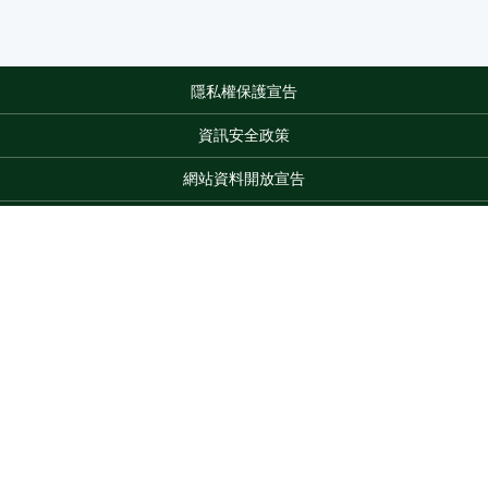
隱私權保護宣告
:::
資訊安全政策
網站資料開放宣告
網站服務信箱
地址：100212 臺北市中正區南海路 37 號
電話：(02)2381-2991
Top
服務時間：AM8:30~PM5:30
版權所有 © 2026 MOA All Rights Reserved.