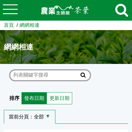
:::
跳到主要內容
農業知識入口網
首頁
網網相連
網網相連
排序
發布日期
更新日期
當前分頁：
全部
選擇其他分頁