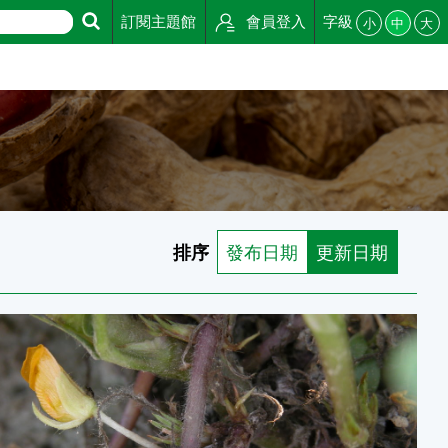
訂閱主題館
會員登入
字級
小
中
大
排序
發布日期
更新日期
形成