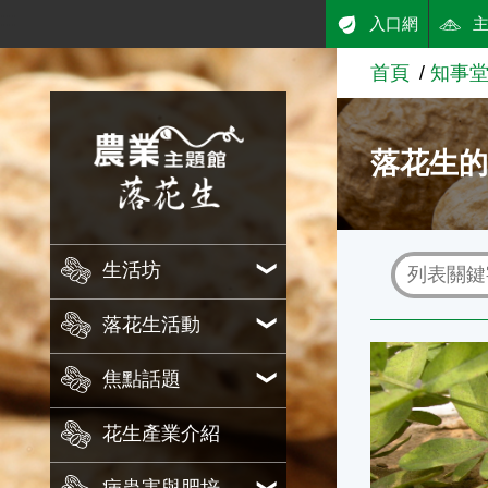
:::
入口網
跳到主要內容
首頁
知事
農業知識入口網
落花生
生活坊
落花生活動
地下結果
焦點話題
花生產業介紹