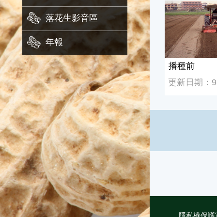
播種前
落花生影音區
年報
播種前
更新日期：98/
隱私權保護