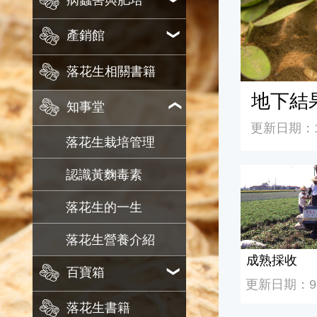
病蟲害與肥培
產銷館
落花生相關書籍
地下結
知事堂
更新日期：11
落花生栽培管理
成熟採收
認識黃麴毒素
落花生的一生
落花生營養介紹
成熟採收
百寶箱
更新日期：98/
落花生書籍