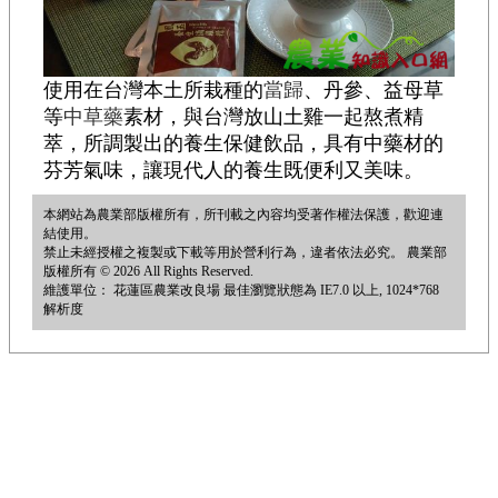
使用在台灣本土所栽種的
當歸
、丹參、益母草
等
中草藥
素材，與台灣放山土雞一起熬煮精
萃，所調製出的養生保健飲品，具有中藥材的
芬芳氣味，讓現代人的養生既便利又美味。
本網站為農業部版權所有，所刊載之內容均受著作權法保護，歡迎連
結使用。
禁止未經授權之複製或下載等用於營利行為，違者依法必究。 農業部
版權所有 © 2026 All Rights Reserved.
維護單位： 花蓮區農業改良場 最佳瀏覽狀態為 IE7.0 以上, 1024*768
解析度