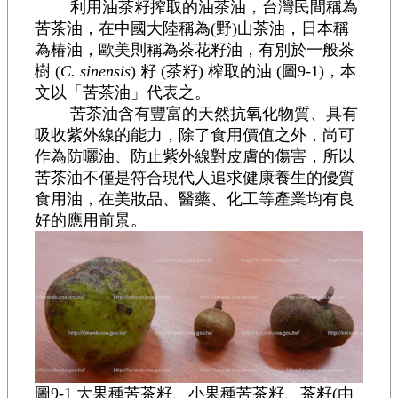
利用油茶籽搾取的油茶油，台灣民間稱為
苦茶油，在中國大陸稱為(野)山茶油，日本稱
為椿油，歐美則稱為茶花籽油，有別於一般茶
樹 (
C. sinensis
) 籽 (茶籽) 榨取的油 (圖9-1)，本
文以「苦茶油」代表之。
苦茶油含有豐富的天然抗氧化物質、具有
吸收紫外線的能力，除了食用價值之外，尚可
作為防曬油、防止紫外線對皮膚的傷害，所以
苦茶油不僅是符合現代人追求健康養生的優質
食用油，在美妝品、醫藥、化工等產業均有良
好的應用前景。
圖9-1 大果種苦茶籽、小果種苦茶籽、茶籽(由