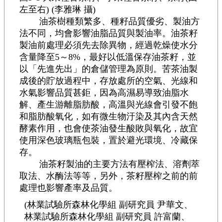
左至右) (李雅琳 攝)
油茶樹種類繁多、種籽品質優劣、製油方
法不同，均會影響油脂品質與製油率。油茶籽
製油前處理必須先去除異物，經過乾燥使水分
含量降至5～8%，最好以低溫保存油茶籽，並
以「先進先出」的倉儲管理為原則。苦茶油製
成後的貯放過程中，存放處所的空氣、光線和
水氣影響品質甚鉅，因為高濕易導致油脂水
解、產生游離脂肪酸，高溫與光線會引發不飽
和脂肪酸氧化，如有微生物汙染及其內含天然
酵素作用，也會使茶油發生酸敗與氧化，故宜
使用深色玻璃瓶包裝，置於避光環境、冷藏保
存。
油茶籽製油的主要方法有壓榨法、溶劑萃
取法、水酶法等等，另外，茶籽壓榨之前的前
處理也影響產率及品質。
(林業試驗所森林化學組 副研究員 尹華文、
林業試驗所森林化學組 副研究員 許富蘭、