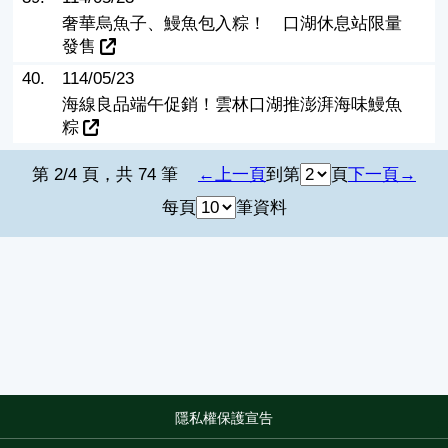
奢華烏魚子、鰻魚包入粽！ 口湖休息站限量
發售
40.
114/05/23
海線良品端午促銷！雲林口湖推澎湃海味鰻魚
粽
第 2/4 頁，共 74 筆
上一頁
到第
頁
下一頁
每頁
筆資料
隱私權保護宣告
:::