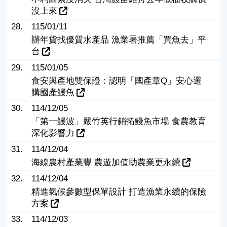
沒上來
28.
115/01/11
辦年貨找優質水產品 漁業署推薦「買魚去」平
台
29.
115/01/05
食安與產地雙保證：認明「國產章Q」安心選
購國產鰻魚
30.
114/12/05
「第一鰻波」嚴竹英行銷拓鰻魚市場 食農教育
深化影響力
31.
114/12/04
海線農村產業豐 農遊加值助農業更永續
32.
114/12/04
精進氣候參數型保單設計 打造漁業永續的保險
方案
33.
114/12/03