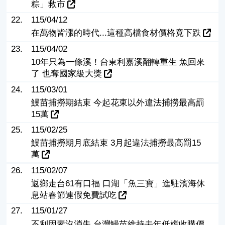
粽」救市
22.
115/04/12
在萬物皆漲的時代...這種高檔食材價格竟下跌
23.
115/04/02
10年只為一條溪！台東利嘉溪翻轉重生 魚回來
了 也奪國家級大獎
24.
115/03/01
鰻苗捕撈期結束 今起花東以外違法捕撈最高罰
15萬
25.
115/02/25
鰻苗捕撈期月底結束 3月起違法捕撈最高罰15
萬
26.
115/02/07
返鄉走台61有口福 口湖「魚三寶」進駐濱海休
息站春節連假免費試吃
27.
115/01/27
不利因素沒消失 台灣鰻苗維持去年低檔收購價