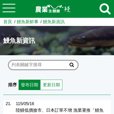
:::
跳到主要內容
農業知識入口網
首頁
鰻魚新鮮事
鰻魚新資訊
鰻魚新資訊
排序
發布日期
更新日期
21.
115/05/16
陸鰻低價搶市、日本訂單不增 漁業署推「鰻魚