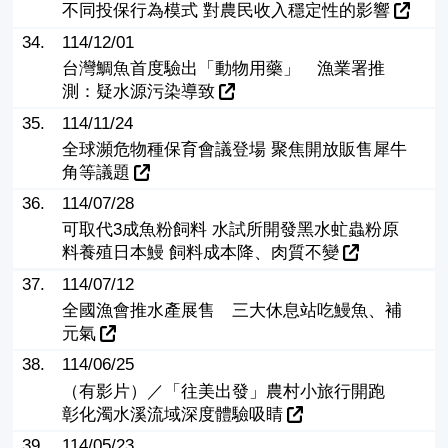
不同投保行為模式 對農民收入穩定性的影響
34.
114/12/01
台灣鯛魚首度驗出「動物用藥」 漁業署推
測：疑水源污染導致
35.
114/11/24
全球瀕危物種保育會議登場 聚焦開放販售犀牛
角等議題
36.
114/07/28
可取代3成魚粉飼料 水試所開發黑水虻蟲粉原
料養殖日本鰻 飼料成本降、肉質不變
37.
114/07/12
全國漁會推水產展售 三大休息站吃鰻魚、補
元氣
38.
114/06/25
（有影片）／「往美出發」農村小旅行開跑
彰化濁水溪流域深度體驗吸睛
39.
114/05/23