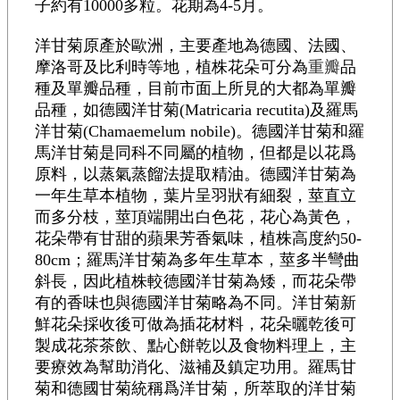
子約有10000多粒。花期為4-5月。
洋甘菊原產於歐洲，主要產地為德國、法國、
摩洛哥及比利時等地，植株花朵可分為
重瓣
品
種及單瓣品種，目前市面上所見的大都為單瓣
品種，如德國洋甘菊(Matricaria recutita)及羅馬
洋甘菊(Chamaemelum nobile)。德國洋甘菊和羅
馬洋甘菊是同科不同屬的植物，但都是以花爲
原料，以蒸氣蒸餾法提取精油。德國洋甘菊為
一年生草本植物，葉片呈羽狀有細裂，莖直立
而多分枝，莖頂端開出白色花，花心為黃色，
花朵帶有甘甜的蘋果芳香氣味，植株高度約50-
80cm；羅馬洋甘菊為多年生草本，莖多半彎曲
斜長，因此植株較德國洋甘菊為矮，而花朵帶
有的香味也與德國洋甘菊略為不同。洋甘菊新
鮮花朵採收後可做為插花材料，花朵曬乾後可
製成花茶茶飲、點心餅乾以及食物料理上，主
要療效為幫助消化、滋補及鎮定功用。羅馬甘
菊和德國甘菊統稱爲洋甘菊，所萃取的洋甘菊