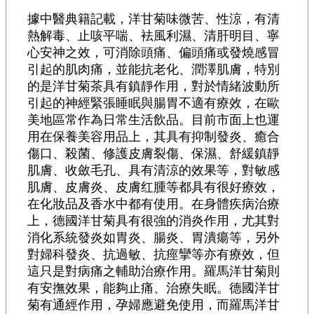
據中醫典籍記載，洋甘菊味微苦、性涼，有清
熱解毒、止咳平喘、袪風利濕、清肝明目、寧
心安神之效，可消除頭痛、偏頭痛或發燒感冒
引起的肌肉痛，並能抗老化、潤澤肌膚，特別
的是洋甘菊茶具有鎮靜作用，對於情緒波動所
引起的神經緊張睡眠與腸胃不適有療效，在歐
美地區常作為日常生活飲品。目前市面上也運
用在保養美容用品上，其具有抑制發炎、癒合
傷口、殺菌、修護皮膚裂傷、保濕、舒緩鎮靜
肌膚、收斂毛孔、具有清涼的效果等，對敏感
肌膚、皮膚炎、皮膚红腫等都具有很好療效，
在化妝品及香水中都有使用。在身體疾病治療
上，德國洋甘菊具有很強的消炎作用，尤其對
消化系統發炎如胃炎、腸炎、胃潰瘍等，另外
對婦科發炎、抗過敏、抗痙攣等亦有療效，但
這只是對病痛之輔助治療作用。羅馬洋甘菊則
有安撫效果，能夠止痛、治療失眠。德國洋甘
菊有通經作用，孕婦應避免使用，而羅馬洋甘