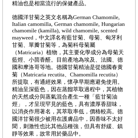
精油也是相當流行的保健產品。
德國洋甘菊之英文名稱為German Chamomile,
Italian camomilla, German chamomile, Hungarian
chamomile (kamilla), wild chamomile, scented
mayweed，中文譯名有藍甘菊、母菊、匈牙利
甘菊、單瓣甘菊等，為菊科母菊屬
（Matricaria）植物，其主要化學成分為母菊天
藍烴、小茴香醛。目前產地為埃及、法國、德
國和摩洛哥等地。德國甘菊精油是從德國春黄
菊（Matricaria recutita、Chamomilla recutita）
所提取，有通經效果，懷孕早期應避免使用。
精油呈深藍色，因在蒸餾萃取過程中，其植物
的天然成分與蒸氣混合產生一種「藍甘菊油
烴」，才呈現罕見的藍色，具有濃厚香甜味，
以消炎作用著名，其萃取率低，價格較高。德
國洋甘菊很少被用在護膚品中，因香味不太好
聞，刺激性也比其他品種強，但具有舒緩、鎮
靜等效果，故常用於藥品中。