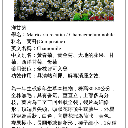
洋甘菊
學名︰Matricaria recutita / Chamaemelum nobile
科名：菊科(Compositae)
英文名稱：Chamomile
中文別名：黃春菊、黃金菊、大地的蘋果、甘
菊、西洋甘菊、母菊
藥用部位：全株皆可入藥
功效作用：具清熱利尿、解毒消腫之效。
為一年生或多年生草本植物，株高30-50公分，
全株無毛，具有香氣。莖直立，上部多為分
枝。葉片為二至三回羽狀全裂，裂片為細條
形，頂端具尖頭。頭狀
花序
頂生或腋生，外層
花冠為舌狀，白色，內層花冠為筒狀，黃色。
瘦果極小，長圓形或倒卵形，種子細小，1克種