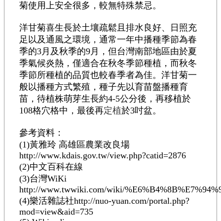
菊使用上安全很多，較無特殊禁忌。
洋甘菊喜生長於土壤疏鬆且排水良好、日照充
足以及通風之環境，通常一年中播種季節為春
季的3月及秋季的9月，但台灣南部地區由於夏
季氣候炎熱，僅適合在秋冬季節種植，而秋冬
季節所種植的品質也較春季者為佳。洋甘菊一
般以播種方式繁殖，種子先以育苗盤播種育
苗，待植株萌芽生長約4-5公分後，再移植於
108格穴格中，最後再
定植
於3吋盆。
參考資料：
(1)黃雅玲 高雄區農業改良場
http://www.kdais.gov.tw/view.php?catid=2876
(2)中文百科在線
(3)台灣WiKi
http://www.twwiki.com/wiki/%E6%B4%8B%E7%9
(4)樂活雜誌社http://nuo-yuan.com/portal.php?
mod=view&aid=735