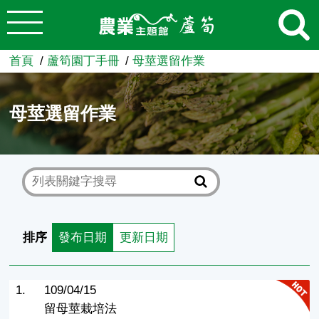
:::
跳到主要內容
農業知識入口網
首頁
蘆筍園丁手冊
母莖選留作業
母莖選留作業
排序
發布日期
更新日期
1.
109/04/15
留母莖栽培法