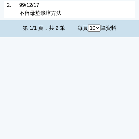
2.
99/12/17
不留母莖栽培方法
第 1/1 頁，共 2 筆
每頁
筆資料