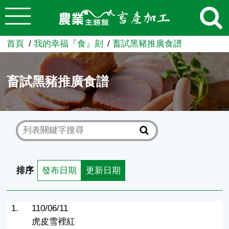
:::
跳到主要內容
農業知識入口網
首頁
我的幸福『食』刻
畜試黑豬推廣食譜
畜試黑豬推廣食譜
排序
發布日期
更新日期
1.
110/06/11
虎皮雪裡紅