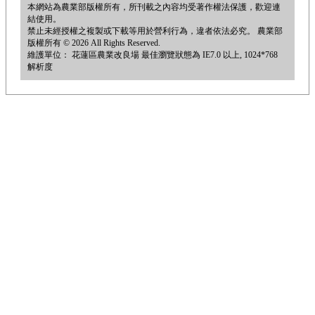
本網站為農業部版權所有，所刊載之內容均受著作權法保護，歡迎連
結使用。
禁止未經授權之複製或下載等用於營利行為，違者依法必究。 農業部
版權所有 © 2026 All Rights Reserved.
維護單位： 花蓮區農業改良場 最佳瀏覽狀態為 IE7.0 以上, 1024*768
解析度