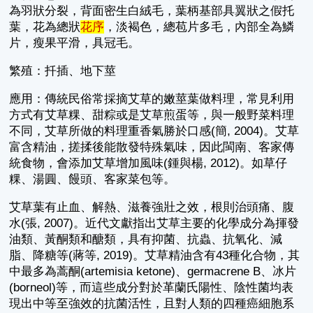
為羽狀分裂，背面密生白絨毛，葉柄基部具翼狀之假托
葉，花為總狀
花序
，淡褐色，總苞片多毛，內部全為鱗
片，瘦果平滑，具冠毛。
繁殖：扦插、地下莖
應用：傳統民俗常採摘艾草的嫩莖葉做料理，常見利用
方式有艾草粿、甜粽或是艾草煎蛋等，與一般野菜料理
不同，艾草所做的料理重香氣勝於口感(簡, 2004)。艾草
富含精油，搓揉後能散發特殊氣味，因此閩南、客家傳
統食物，會添加艾草增加風味(鍾與楊, 2012)。如草仔
粿、湯圓、饅頭、客家菜包等。
艾草葉有止血、解熱、滋養強壯之效，根則治頭痛、腹
水(張, 2007)。近代文獻指出艾草主要的化學成分為揮發
油類、黃酮類和醣類，具有抑菌、抗蟲、抗氧化、減
脂、降糖等(蔣等, 2019)。艾草精油含有43種化合物，其
中最多為蒿酮(artemisia ketone)、germacrene B、冰片
(borneol)等，而這些成分對於革蘭氏陽性、陰性菌均表
現出中等至強效的抗菌活性，且對人類的四種癌細胞系