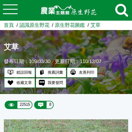
:::
跳到主要內容
農業知識入口網
首頁
認識原生野花
原生野花圖鑑
艾草
艾草
發布日期：109/03/30
更新日期：110/12/07
錯誤回報
推薦詞彙
友善列印
收藏文章
我要發問
22515
8