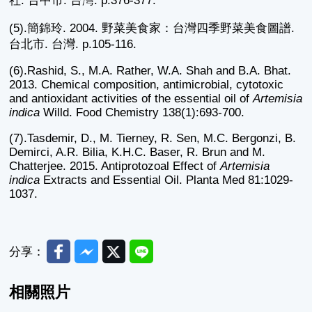
社. 台中市. 台灣. p.376-377.
(5).簡錦玲. 2004. 野菜美食家：台灣四季野菜美食圖譜.
台北市. 台灣. p.105-116.
(6).Rashid, S., M.A. Rather, W.A. Shah and B.A. Bhat.
2013. Chemical composition, antimicrobial, cytotoxic
and antioxidant activities of the essential oil of
Artemisia
indica
Willd. Food Chemistry 138(1):693-700.
(7).Tasdemir, D., M. Tierney, R. Sen, M.C. Bergonzi, B.
Demirci, A.R. Bilia, K.H.C. Baser, R. Brun and M.
Chatterjee. 2015. Antiprotozoal Effect of
Artemisia
indica
Extracts and Essential Oil. Planta Med 81:1029-
1037.
Facebook
Messenger
Twitter
Line
分享：
相關照片