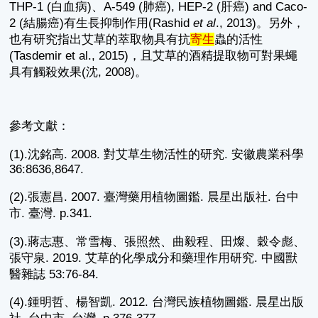
THP-1 (白血病)、A-549 (肺癌), HEP-2 (肝癌) and Caco-
2 (結腸癌)有生長抑制作用(Rashid
et al
., 2013)。另外，
也有研究指出艾草的萃取物具有抗
寄生
蟲的活性
(Tasdemir et al., 2015)，且艾草的酒精提取物可對果蠅
具有觸殺效果(沈, 2008)。
參考文獻：
(1).沈銘高. 2008. 對艾草生物活性的研究. 安徽農業科學
36:8636,8647.
(2).張憲昌. 2007. 臺灣藥用植物圖鑑. 晨星出版社. 台中
市. 臺灣. p.341.
(3).蔣志惠、常雪梅、張照然、曲毅程、田燦、穀令彪、
張守泉. 2019. 艾草的化學成分和藥理作用研究. 中國獸
醫雜誌 53:76-84.
(4).鍾明哲、楊智凱. 2012. 台灣民族植物圖鑑. 晨星出版