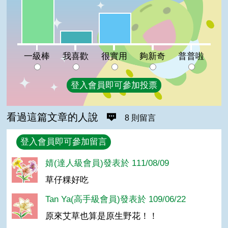
很實用:31%
我喜歡:13%
夠新奇:0%
普普啦:0%
一級棒
我喜歡
很實用
夠新奇
普普啦
登入會員即可參加投票
看過這篇文章的人說
8 則留言
回覆
登入會員即可參加留言
婧(達人級會員)發表於 111/08/09
草仔粿好吃
Tan Ya(高手級會員)發表於 109/06/22
原來艾草也算是原生野花！！