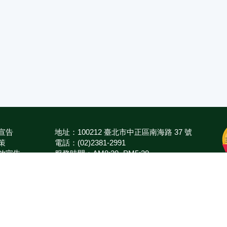
宣告
地址：100212 臺北市中正區南海路 37 號
策
電話：(02)2381-2991
放宣告
服務時間：AM8:30~PM5:30
箱
版權所有 © 2026 MOA All Rights Reserved.
農業部
農業藥物試驗所