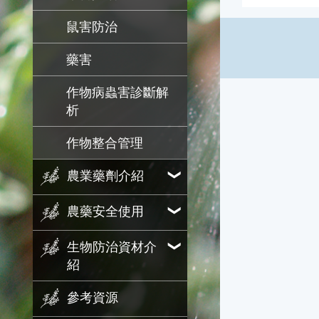
鼠害防治
藥害
作物病蟲害診斷解
析
作物整合管理
農業藥劑介紹
農藥安全使用
生物防治資材介
紹
參考資源