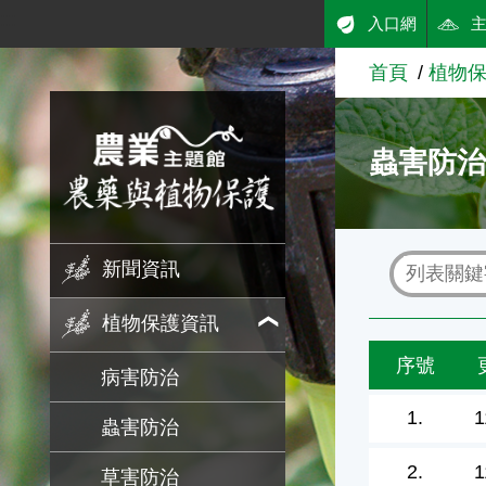
:::
入口網
跳到主要內容
首頁
植物
農業知識入口網
蟲害防
新聞資訊
植物保護資訊
序號
病害防治
1.
1
蟲害防治
2.
1
草害防治