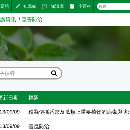
主題館
知識家
知識庫
小百科
保護資訊
蟲害防治
治
更新日期
標題
13/09/09
粉蝨傳播番茄及瓜類上重要植物的病毒與防
13/09/09
害蟲防治