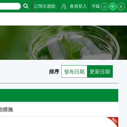
訂閱主題館
會員登入
字級
小
中
大
排序
發布日期
更新日期
治措施