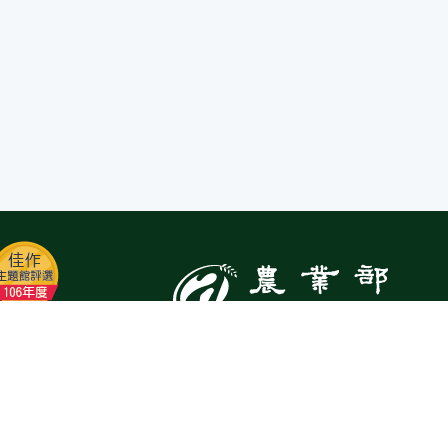
:::
Top