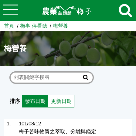
:::
跳到主要內容
農業知識入口網
首頁
梅事 停看聽
梅營養
梅營養
排序
發布日期
更新日期
1.
101/08/12
梅子苦味物質之萃取、分離與鑑定