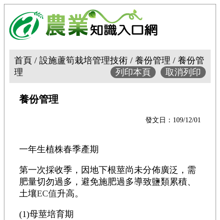
首頁 / 設施蘆筍栽培管理技術 / 養份管理 / 養份管
理
列印本頁
取消列印
養份管理
發文日：109/12/01
一年生植株春季產期
第一次採收季，因地下根莖尚未分佈廣泛，需
肥量切勿過多，避免施肥過多導致鹽類累積、
土壤
EC值
升高。
(1)母莖培育期