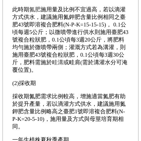
此時期
氮肥
施用量及比例不宜過高，若以滴灌
方式供水，建議施用氮鉀肥含量比例相同之臺
肥43號即溶複合肥料(N-P-K=15-15-15)， 0.1公
頃每週5公斤；以微噴帶進行供水則施用臺肥43
號複合粒狀肥，0.1公頃每3週20公斤，將肥料
均勻施於微噴帶兩側；灌溉方式若為溝灌，則
施用臺肥43號複合粒狀肥，0.1公頃每3週30公
斤，肥料需施於
畦溝
或畦肩(需於溝灌水分可淹
覆位置)。
(2)採收期
採收期氮肥需求比例較高，增施適當氮肥有助
於提升產量，若以滴灌方式供水，建議施用氮
鉀肥含量比例略高之臺肥1號即溶複合肥料(N-
P-K=20-5-10)，施用量及方式與母莖培育期相
同。
一年生植株夏秋季產期