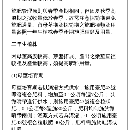
施肥管理原則與春季產期相同，但因夏秋季高
溫期之採收量低於春季，故需注意採筍期避免
施肥過量。留母莖期及採筍期之施肥種類及用
量參照一年生植株春季產期施肥種類及用量。
二年生植株
因母莖高度較高、芽盤拓展、產出之嫩莖直徑
較粗及產量較高，須提高肥料用量。
(1)母莖培育期
母莖培育期若以滴灌方式供水，施用臺肥43號
即溶複合肥料，增加至0.1公頃每週7公斤；以
微噴帶進行供水，則施用臺肥43號複合粒狀
肥，0.1公頃每3週施30公斤，肥料均勻施於微
噴帶兩側；灌溉方式若為溝灌，0.1公頃施用臺
肥43號複合粒狀肥 40公斤，肥料需施於畦溝或
畦肩。