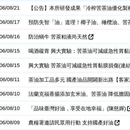
06/08/21
【公告】本所研發成果「冷榨苦茶油優化製
06/08/17
預防失智「油」道理！椰子油、橄欖油、苦
06/08/16
防治蝸牛 苦茶粕液尚天然
06/08/15
喝酒礙胃 興大實驗：苦茶油可減緩急性胃黏
06/08/15
興大實驗 苦茶油可減緩急性胃黏膜損傷(連結
06/08/11
茶油加工品多元 國產油品開闢新出路【客家新聞
06/08/10
法蘭克福香腸添加玄米油、苦茶油 降低膽
06/08/10
「品味臺灣好油，享受在地幸福」(陳慈嬋)
06/08/09
農糧署邀請民眾用行動 支持國產好油