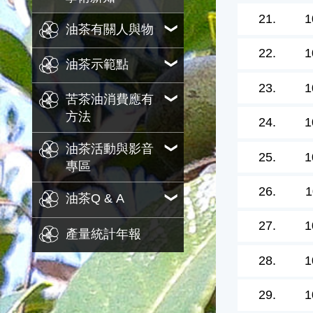
21.
1
油茶有關人與物
22.
1
油茶示範點
23.
1
苦茶油消費應有
方法
24.
1
油茶活動與影音
25.
1
專區
26.
1
油茶Q & A
27.
1
產量統計年報
28.
1
29.
1