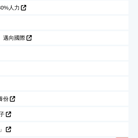
0%人力
、邁向國際
養份
子
」