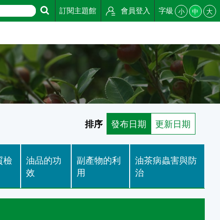
訂閱主題館
會員登入
字級
小
中
大
排序
發布日期
更新日期
質檢
油品的功
副產物的利
油茶病蟲害與防
效
用
治