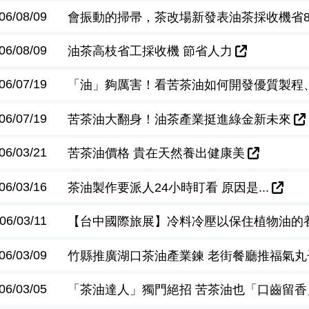
06/08/09
會振動的掃帚，茶改場新發表油茶採收機省8
06/08/09
油茶高枝省工採收機 節省人力
06/07/19
「油」夠厲害！看苦茶油如何開發優質製程
06/07/19
苦茶油大翻身！油茶產業挺進綠金新未來
06/03/21
苦茶油價格 貴在天然養出健康美
06/03/16
茶油製作要派人24小時盯看 原因是...
06/03/11
【台中國際旅展】冷料冷壓以保住植物油的
06/03/09
竹縣推廣湖口茶油產業鍊 老街餐廳推福氣丸
06/03/05
「茶油達人」獨門絕招 苦茶油也「口齒留香