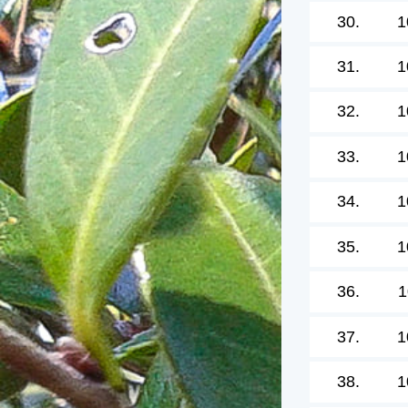
30.
1
31.
1
32.
1
33.
1
34.
1
35.
1
36.
1
37.
1
38.
1