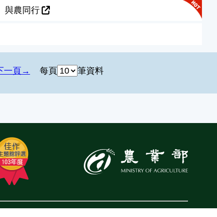
」與農同行
下一頁
每頁
筆資料
:::