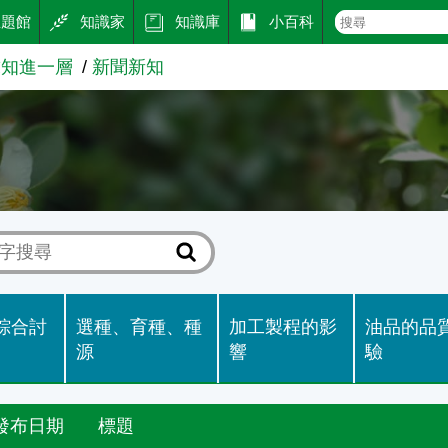
主題館
知識家
知識庫
小百科
求知進一層
新聞新知
知
綜合討
選種、育種、種
加工製程的影
油品的品
源
響
驗
發布日期
標題