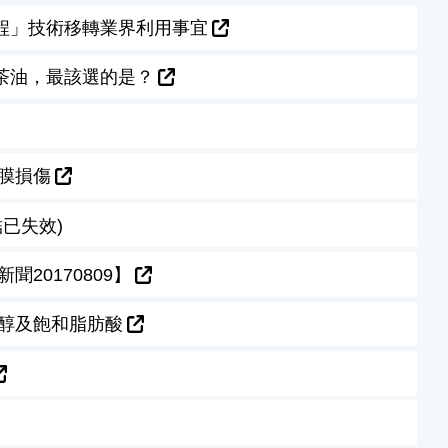
程」技術移轉業界利用事宜
茶油，最該選的是？
膜損傷
已失效)
20170809】
固醇及飽和脂肪酸