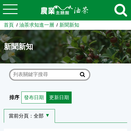
:::
跳到主要內容
農業知識入口網
首頁
油茶求知進一層
新聞新知
新聞新知
排序
發布日期
更新日期
當前分頁：
全部
選擇其他分頁