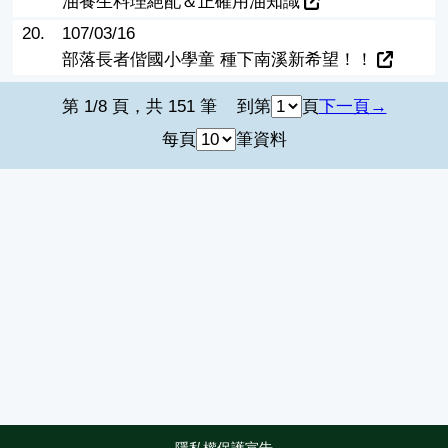
油養生料理絕配＆正確用油知識
20.
107/03/16
部落長者偕國小學童 種下南溪新希望！！
第 1/8 頁，共 151 筆
到第
頁
下一頁
每頁
筆資料
隱私權保護宣告