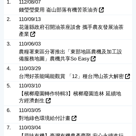
1.
112/08/07
錢瑩瑩愛用 崙山部落有機苦茶油夯
2.
110/09/13
花蓮縣政府召開油茶座談會 攜手農友發展油茶
產業
3.
110/06/03
農糧署東區分署推出「東部地區農機及加工設
備服務地圖」農機共享So Easy
4.
110/03/29
台灣好茶能喝能觀賞 「12」種台灣山茶大解密
5.
110/03/10
【檳榔廢園轉作特輯3】檳榔廢園造林 延續地
方經濟創生
6.
110/03/05
對地綠色環境給付計畫
7.
110/03/04
【尋味有機】臺灣有機農產齊聚 安心永續進行