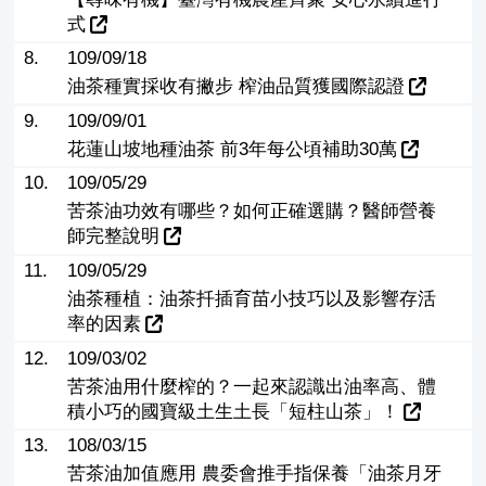
式
8.
109/09/18
油茶種實採收有撇步 榨油品質獲國際認證
9.
109/09/01
花蓮山坡地種油茶 前3年每公頃補助30萬
10.
109/05/29
苦茶油功效有哪些？如何正確選購？醫師營養
師完整說明
11.
109/05/29
油茶種植：油茶扦插育苗小技巧以及影響存活
率的因素
12.
109/03/02
苦茶油用什麼榨的？一起來認識出油率高、體
積小巧的國寶級土生土長「短柱山茶」！
13.
108/03/15
苦茶油加值應用 農委會推手指保養「油茶月牙