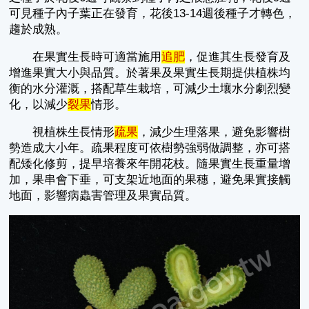
可見種子內子葉正在發育，花後13-14週後種子才轉色，
趨於成熟。
在果實生長時可適當施用
追肥
，促進其生長發育及
增進果實大小與品質。於著果及果實生長期提供植株均
衡的水分灌溉，搭配草生栽培，可減少土壤水分劇烈變
化，以減少
裂果
情形。
視植株生長情形
疏果
，減少生理落果，避免影響樹
勢造成大小年。疏果程度可依樹勢強弱做調整，亦可搭
配矮化修剪，提早培養來年開花枝。隨果實生長重量增
加，果串會下垂，可支架近地面的果穗，避免果實接觸
地面，影響病蟲害管理及果實品質。