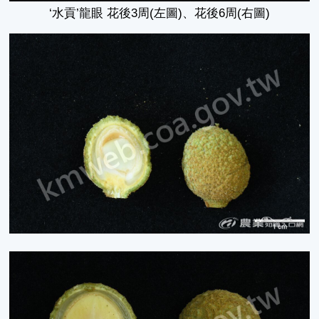
‘水貢’龍眼 花後3周(左圖)、花後6周(右圖)