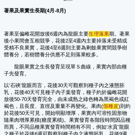
著果及果實生長期(4
月-8
月)
著果至偏雌花開放後6週內為龍眼主要
生理落果
期。著果
後小果間會互相競爭，花後2至4週內主要掉落未受精或
受精不良果實，花後4至6週則主要為剩餘果實間競爭樹
體養分，若樹體養分供應不足則落果較多。
龍眼果實之生長發育呈現單Ｓ曲線，果實內部由種
子先發育。
以‘石硤’龍眼而言，花後30天可觀察到種子內之液態胚
乳，花後40天可見種子內子葉發育，種子約於偏雌花開
放後50-70天發育完全，由未成熟之綠色轉為黑褐色或紅
褐色，且長度、直徑及重量不再變化。果肉(
假
種皮
)則約
於花後50天可見，開始明顯增厚，果實內可溶性固形物
隨果肉增厚累積(糖度累積)。果實發育各階段時間因品種
而異，不同品種果實發育時間稍有不同，例如‘水貢’龍眼
之種子於花後6週可觀察到種子內之液態胚乳，花後9週