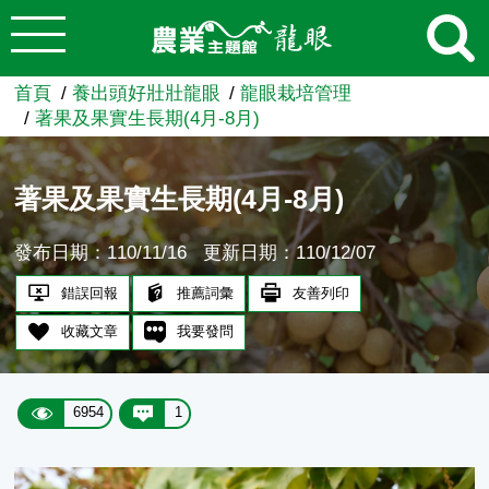
:::
跳到主要內容
農業知識入口網
首頁
養出頭好壯壯龍眼
龍眼栽培管理
著果及果實生長期(4月-8月)
著果及果實生長期(4月-8月)
發布日期：110/11/16
更新日期：110/12/07
錯誤回報
推薦詞彙
友善列印
收藏文章
我要發問
6954
1