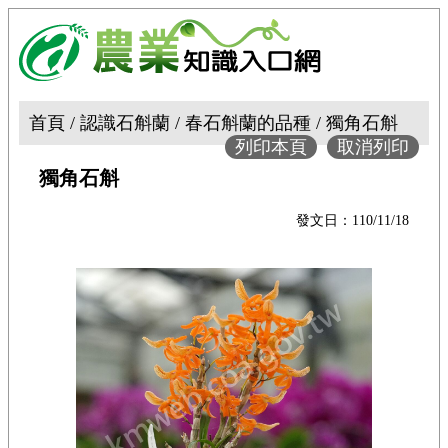
首頁 / 認識石斛蘭 / 春石斛蘭的品種 / 獨角石斛
列印本頁
取消列印
獨角石斛
發文日：110/11/18